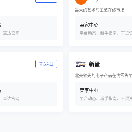
最大的艺术与工艺在线市场
站
卖家中心
，直达官网
平台动态、新手指南、干货
新蛋
官方入驻
北美领先的电子产品在线零售
站
卖家中心
，直达官网
平台动态、新手指南、干货