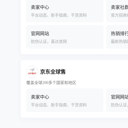
卖家中心
卖家社
平台动态、新手指南、干货资料
官方招商
官网网站
热销排
防伪认证，直达官网
最新热销
京东全球售
覆盖全球200多个国家和地区
卖家中心
官网网
平台动态、新手指南、干货资料
防伪认证