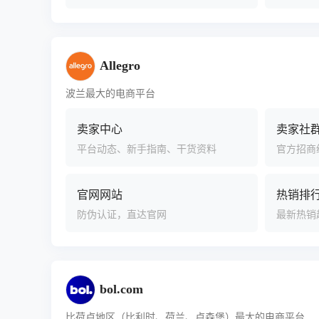
Allegro
波兰最大的电商平台
卖家中心
卖家社
平台动态、新手指南、干货资料
官方招商
官网网站
热销排
防伪认证，直达官网
最新热销
bol.com
比荷卢地区（比利时、荷兰、卢森堡）最大的电商平台