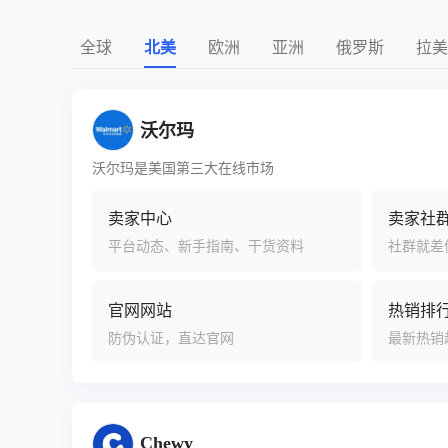
全球
北美
欧洲
亚洲
俄罗斯
拉美
沃尔玛
沃尔玛是美国第三大在线市场
卖家中心
卖家社
平台动态、新手指南、干货资料
社群就差
官网网站
热销排
防伪认证，直达官网
最新热销
Chewy