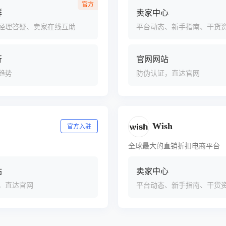
官方
群
卖家中心
经理答疑、卖家在线互助
平台动态、新手指南、干货
行
官网网站
趋势
防伪认证，直达官网
Wish
官方入驻
全球最大的直销折扣电商平台
站
卖家中心
，直达官网
平台动态、新手指南、干货