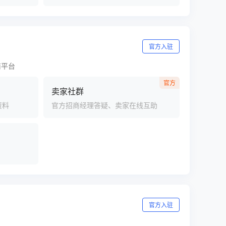
官方入驻
商平台
官方
卖家社群
资料
官方招商经理答疑、卖家在线互助
官方入驻