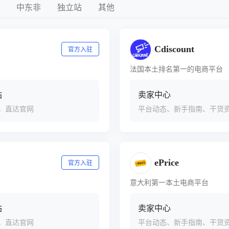
中东非
独立站
其他
Cdiscount
官方入驻
法国本土排名第一的电商平台
站
卖家中心
，直达官网
平台动态、新手指南、干货
ePrice
官方入驻
意大利第一本土电商平台
站
卖家中心
，直达官网
平台动态、新手指南、干货