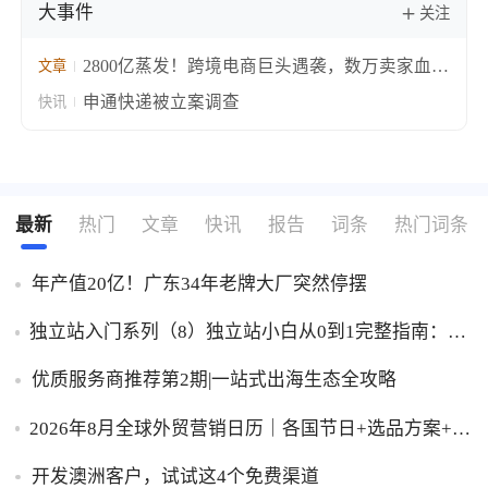
大事件
关注
2800亿蒸发！跨境电商巨头遇袭，数万卖家血本
文章
无归
申通快递被立案调查
快讯
最新
热门
文章
快讯
报告
词条
热门词条
年产值20亿！广东34年老牌大厂突然停摆
独立站入门系列（8）独立站小白从0到1完整指南：建
站、推广、收款一步到位！
优质服务商推荐第2期|一站式出海生态全攻略
2026年8月全球外贸营销日历｜各国节日+选品方案+实
操策略，外贸人直接收藏！
开发澳洲客户，试试这4个免费渠道