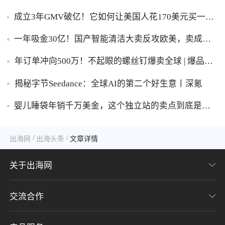
成立3年GMV破亿！它如何让美国人花170美元买一台
助眠灯？
一年吸金30亿！国产智能清洁大卖反攻欧美，卖成全
球第一
年订单冲向500万！不起眼的螺丝钉爆卖全球 | 爆品洞
察
揭秘字节Seedance：全球AI的第二个好生意丨深氪
婴儿睡袋年销千万美金，这个独立站的卖点到底是什
么？
/
/
出海网
出海头条
文章详情
关于出海网
交流合作
关于我们