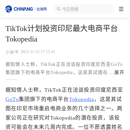
今日热榜
TikTok计划投资印尼最大电商平台
跨境展会
登录/注册
个人中心
Tokopedia
出海服务
2023-11-23 17:15:41
小海
据知情人士称，TikTok正在洽谈投资印度尼西亚GoTo
出海资讯
集团旗下的电商平台Tokopedia，这是其试图在印
...
展开
跨境报告
据知情人士称，TikTok正在洽谈投资印度尼西亚
GoTo
集团旗下的电商平台
Tokopedia
，这是其试
出海导航
图在印尼市场重启电商业务的几个选择之一。两
家公司正在研究对Tokopedia的潜在投资，该投
出海交流群
资可能会在未来几周内完成。一位不愿透露姓名