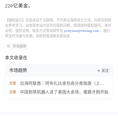
220亿美金。
了解出海网
【版权提示】信息来自于互联网，不代表出海网官方立场，内容仅供网
友参考学习。如发现本站内容存在版权问题，烦请提供版权疑问、身份
证明、版权证明、联系方式等发邮件至
jechynwu@chwang.com
，我们
将及时沟通与处理。如若转载请联系原出处
市场趋势
本文收录在
市场趋势
关注
出海阿联酋｜阿布扎比承包商分类指南（上
文章
篇）：监管框架、主体形式与等级体系
中国割草机器人进了美国大卖场，难题才刚开始
文章