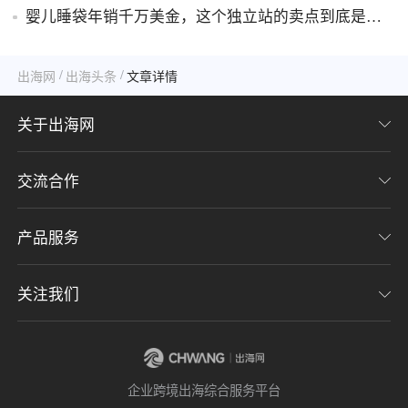
婴儿睡袋年销千万美金，这个独立站的卖点到底是什
么？
/
/
出海网
出海头条
文章详情
关于出海网
交流合作
关于我们
加入我们
产品服务
联系我们
用户协议
意见反馈
关注我们
CHWE全球跨境电商展
隐私协议
海潮品牌出海
出海网服务号
企业跨境出海综合服务平台
海贝分销
出海网小程序