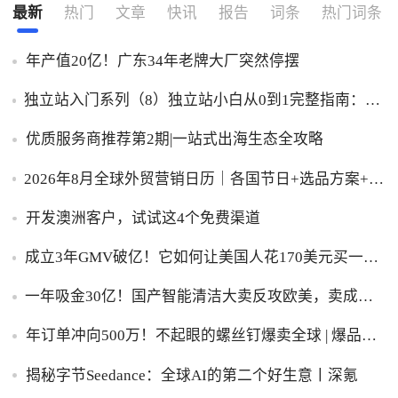
最新
热门
文章
快讯
报告
词条
热门词条
年产值20亿！广东34年老牌大厂突然停摆
独立站入门系列（8）独立站小白从0到1完整指南：建
站、推广、收款一步到位！
优质服务商推荐第2期|一站式出海生态全攻略
2026年8月全球外贸营销日历｜各国节日+选品方案+实
操策略，外贸人直接收藏！
开发澳洲客户，试试这4个免费渠道
成立3年GMV破亿！它如何让美国人花170美元买一台
助眠灯？
一年吸金30亿！国产智能清洁大卖反攻欧美，卖成全
球第一
年订单冲向500万！不起眼的螺丝钉爆卖全球 | 爆品洞
察
揭秘字节Seedance：全球AI的第二个好生意丨深氪