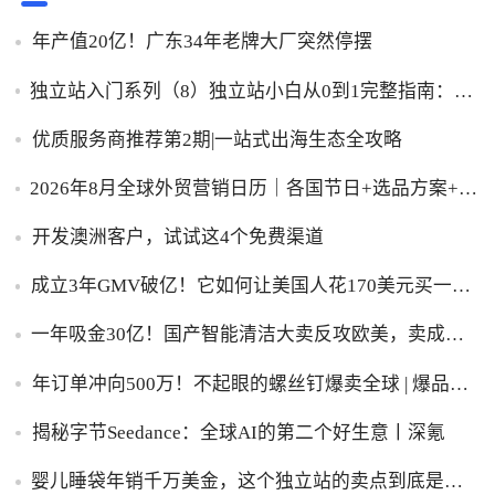
年产值20亿！广东34年老牌大厂突然停摆
独立站入门系列（8）独立站小白从0到1完整指南：建
站、推广、收款一步到位！
优质服务商推荐第2期|一站式出海生态全攻略
2026年8月全球外贸营销日历｜各国节日+选品方案+实
操策略，外贸人直接收藏！
开发澳洲客户，试试这4个免费渠道
成立3年GMV破亿！它如何让美国人花170美元买一台
助眠灯？
一年吸金30亿！国产智能清洁大卖反攻欧美，卖成全
球第一
年订单冲向500万！不起眼的螺丝钉爆卖全球 | 爆品洞
察
揭秘字节Seedance：全球AI的第二个好生意丨深氪
婴儿睡袋年销千万美金，这个独立站的卖点到底是什