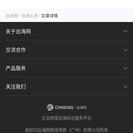
么？
/
/
出海网
出海头条
文章详情
关于出海网
交流合作
关于我们
加入我们
产品服务
联系我们
用户协议
意见反馈
关注我们
CHWE全球跨境电商展
隐私协议
海潮品牌出海
出海网服务号
企业跨境出海综合服务平台
海贝分销
出海网小程序
版权归出海网跨境电商（广州）有限公司所有