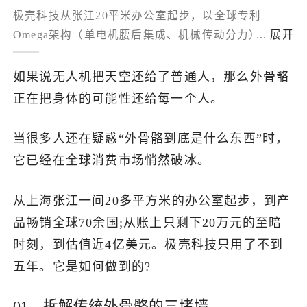
极壳科技从张江20平米办公室起步，以全球专利
了解出海网
Omega架构（单电机腰后集成、机械传动分力）把消
...
展开
费级外骨骼做到千元级、1.8kg可抵消约30kg负荷，并
自研AI MotionEngine实时识别运动意图；2023年
如果说无人机把天空还给了普通人，那么外骨骼
Kickstarter众筹123万美元，随后以亚马逊为核心、
正在把身体的可能性还给每一个人。
2026年进法国线下渠道，覆盖70+国；通过TikTok真
实场景传播、与法国运动员合作及罗永浩“科技春晚”
当很多人还在疑惑“外骨骼到底是什么东西”时，
演示建立信任，近期B+轮融资后估值近4亿美元，成
它已经在全球消费市场悄然破冰。
为中国硬科技新品类出海样本。
从上海张江一间20多平方米的办公室起步，到产
品畅销全球70余国;从账上只剩下20万元的至暗
时刻，到估值近4亿美元。极壳科技只用了不到
五年。它是如何做到的?
01、拆解传统外骨骼的三堵墙