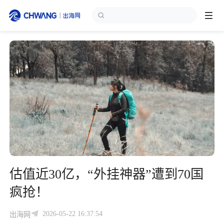
跨境展会
登录/注册
个人中心
出海服务
出海资讯
跨境报告
估值近30亿，“外挂神器”遭到70国
出海导航
疯抢！
出海交流群
2026-05-22 16:37:54
出海网