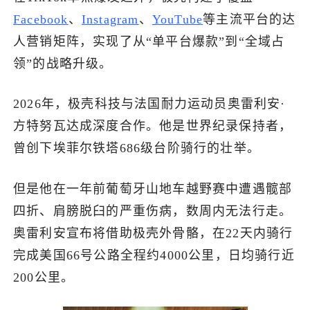
Facebook
、
Instagram
、
YouTube
等主流平台的达
人营销矩阵，实现了从“单平台爆款”到“全域占
领”的战略升级。
2026年，极壳科技与法国耐力运动员奥雷利安·
方特努瓦达成深度合作。他是世界纪录保持者，
曾创下埃菲尔铁塔686级台阶骑行的壮举。
但是他在一年前葡萄牙山地车越野赛中遭遇髋部
四折、肩膀脱臼的严重伤病，数周内无法行走。
奥雷利安宣布将借助极壳外骨骼，在22天内骑行
完成美国66号公路全程约4000公里，日均骑行近
200公里。