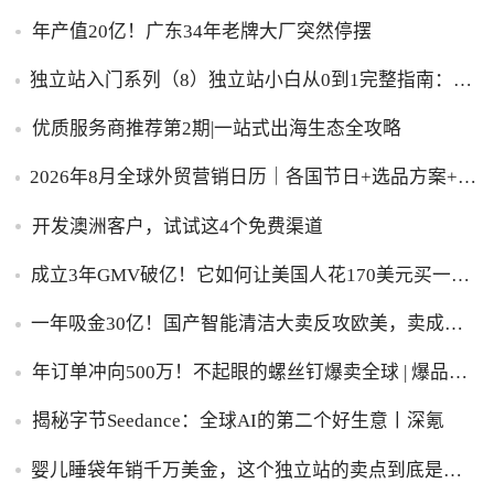
年产值20亿！广东34年老牌大厂突然停摆
独立站入门系列（8）独立站小白从0到1完整指南：建
站、推广、收款一步到位！
优质服务商推荐第2期|一站式出海生态全攻略
2026年8月全球外贸营销日历｜各国节日+选品方案+实
操策略，外贸人直接收藏！
开发澳洲客户，试试这4个免费渠道
成立3年GMV破亿！它如何让美国人花170美元买一台
助眠灯？
一年吸金30亿！国产智能清洁大卖反攻欧美，卖成全
球第一
年订单冲向500万！不起眼的螺丝钉爆卖全球 | 爆品洞
察
揭秘字节Seedance：全球AI的第二个好生意丨深氪
婴儿睡袋年销千万美金，这个独立站的卖点到底是什