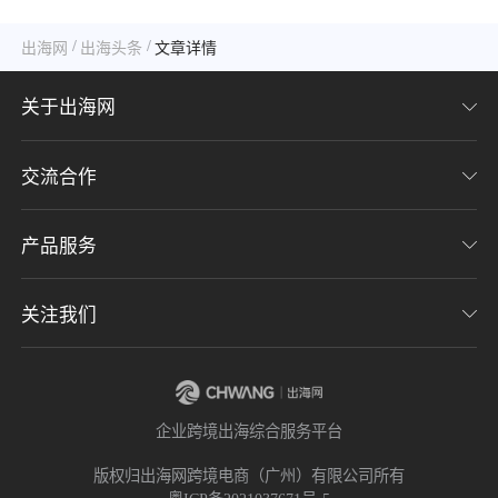
么？
/
/
出海网
出海头条
文章详情
关于出海网
交流合作
关于我们
加入我们
产品服务
联系我们
用户协议
意见反馈
关注我们
CHWE全球跨境电商展
隐私协议
海潮品牌出海
出海网服务号
企业跨境出海综合服务平台
海贝分销
出海网小程序
版权归出海网跨境电商（广州）有限公司所有