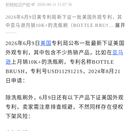
2026-06-11 15:07:36
积特知识产权
了解出海网
2026年6月9日美专利局新下证一批美国外观专利，其
中亚马逊月销10K+的洗瓶刷（BOTTLE BRUSH，
...
展开
USD1129121S，2024年8月申请）已在列，相似款式
立即下架排查，避免Prime Day前夕被投诉冻结。
2026年6月9日
美国
专利局公布一批最新下证美国
外观专利，其中包含不少热销产品，比如在
亚马
逊
上月销10K+的洗瓶刷，专利名称BOTTLE
BRUSH，专利号USD1129121S，2024年8月21
日申请：
除洗瓶刷外，6月9日还有以下产品下证美国外观
专利，卖家需注意排查规避，不然同样存在侵权
下架风险：