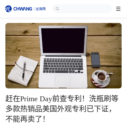
跨境展会
登录/注册
个人中心
出海服务
出海资讯
跨境报告
赶在Prime Day前查专利！洗瓶刷等
出海导航
多款热销品美国外观专利已下证，
不能再卖了！
出海交流群