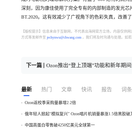
深刻，因为康佳使用了完全专有的内部制造的发光芯片
BT.2020。这有效减少了广视角下的色彩失真，改善了整
【版权提示】信息来自于互联网，不代表出海网官方立场，内容仅供网
方式等发邮件至
jechynwu@chwang.com
，我们将及时沟通与处理。如若
下一篇
Ozon推出“登上顶端”功能和新年期
最新
热门
文章
快讯
报告
词条
Ozon返校季采购量暴增2.2倍
俄年轻人掀起“模拟复兴” Ozon唱片机销量暴涨1.5倍黑胶
中国高蛋白零售破4250亿美元全球第一