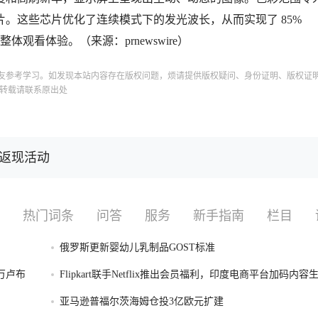
。这些芯片优化了连续模式下的发光波长，从而实现了 85%
体观看体验。（来源：prnewswire）
友参考学习。如发现本站内容存在版权问题，烦请提供版权疑问、身份证明、版权证
转载请联系原出处
间返现活动
热门词条
问答
服务
新手指南
栏目
俄罗斯更新婴幼儿乳制品GOST标准
破万卢布
Flipkart联手Netflix推出会员福利，印度电商平台加码内
亚马逊普福尔茨海姆仓投3亿欧元扩建