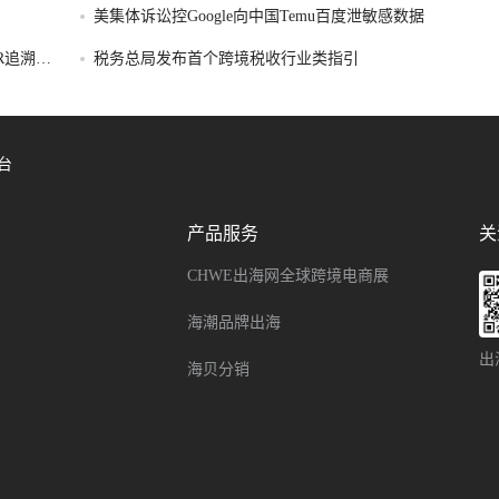
美集体诉讼控Google向中国Temu百度泄敏感数据
SR追溯禁
税务总局发布首个跨境税收行业类指引
台
产品服务
关
CHWE出海网全球跨境电商展
海潮品牌出海
出
海贝分销