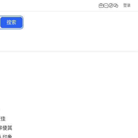
登录
搜索
展
康佳
射率使其
人印象