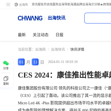
资讯
报告
开店
找服务
出海导航
海潮品牌出海
海贝分销
🔥跨境
出海快讯
最新
关注动态
日报
当前位置：
出海网
/
出海快讯
/
快讯详情
01
11
2024-01-11 18:03:10
月
日
分享
CES 2024：康佳推出性
复制
康佳集团股份有限公司 领先的科技公司之一康佳（“康佳”；
（CES）上引起了轰动。该公司推出了其一流的显示器
Micro Led 4K -Plus 影院提供超出市场平均
成为电影院的理想解决方案。得益于 800 尼特的