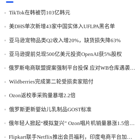
TikTok在韩被罚103亿韩元
美DHS单次新增43家中国实体入UFLPA黑名单
亚马逊宠物品类Q2收入增20%，缺货损失降63%
亚马逊提前兑现500亿美元投资OpenAI获5%股权
俄罗斯电商联盟提案强制平台投保 应对WB仓库遇袭卖
家货损危机
Wildberries完成第二轮受损卖家赔付
Ozon返校季采购量暴增2.2倍
俄罗斯更新婴幼儿乳制品GOST标准
俄年轻人掀起“模拟复兴” Ozon唱片机销量暴涨1.5倍黑
胶破万卢布
Flipkart联手Netflix推出会员福利，印度电商平台加码