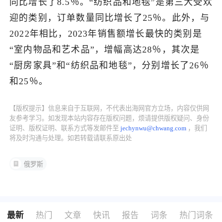
同比增长了8.5％。“纺织品和地毯”是第三大受欢
迎的类别，订单数量同比增长了25％。此外，与
了解出海网
2022年相比，2023年销售额增长最快的类别是
“室内物品和艺术品”，增幅高达28％，其次是
“厨房家具”和“纺织品和地毯”，分别增长了26％
和25％。
【版权提示】信息来自于互联网，不代表出海网官方立场，内容仅供网
友参考学习。如发现本站内容存在版权问题，烦请提供版权疑问、身份
证明、版权证明、联系方式等发邮件至
jechynwu@chwang.com
，我们
将及时沟通与处理。如若转载请联系原出处
俄罗斯
最新
热门
文章
快讯
报告
词条
热门词条