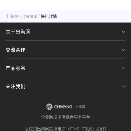
内容生态布局
/
/
出海网
出海快讯
快讯详情
关于出海网
交流合作
关于我们
加入我们
产品服务
联系我们
用户协议
意见反馈
关注我们
CHWE全球跨境电商展
隐私协议
海潮品牌出海
出海网服务号
企业跨境出海综合服务平台
海贝分销
出海网小程序
版权归出海网跨境电商（广州）有限公司所有