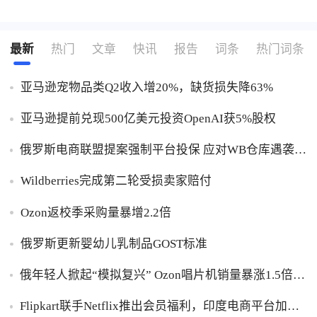
了解出海网
最新
热门
文章
快讯
报告
词条
热门词条
亚马逊宠物品类Q2收入增20%，缺货损失降63%
亚马逊提前兑现500亿美元投资OpenAI获5%股权
俄罗斯电商联盟提案强制平台投保 应对WB仓库遇袭卖
家货损危机
Wildberries完成第二轮受损卖家赔付
Ozon返校季采购量暴增2.2倍
俄罗斯更新婴幼儿乳制品GOST标准
俄年轻人掀起“模拟复兴” Ozon唱片机销量暴涨1.5倍黑
胶破万卢布
Flipkart联手Netflix推出会员福利，印度电商平台加码