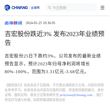
今日热榜
2024-01-25 10:36:05
跨境展会
登录/注册
个人中心
吉宏股份跌近3% 发布2023年业绩预
出海服务
告
出海资讯
吉宏股份25日下跌约3%，公司发布的最新业绩
预告显示，预计2023年归母净利润将增长
跨境报告
80%-100%，范围为3.31亿元-3.68亿元。
【版权提示】信息来自于互联网，不代表出海网官方立场，内容仅供网
出海导航
友参考学习。如发现本站内容存在版权问题，烦请提供版权疑问、身份
证明、版权证明、联系方式等发邮件至
jechynwu@chwang.com
，我们
将及时沟通与处理。如若转载请联系原出处
出海交流群