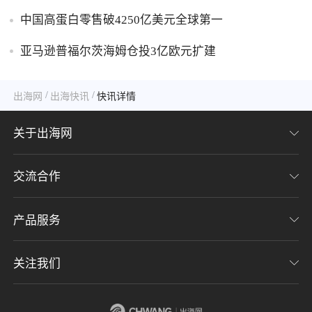
内容生态布局
中国高蛋白零售破4250亿美元全球第一
亚马逊普福尔茨海姆仓投3亿欧元扩建
/
/
出海网
出海快讯
快讯详情
关于出海网
交流合作
关于我们
加入我们
产品服务
联系我们
用户协议
意见反馈
关注我们
CHWE全球跨境电商展
隐私协议
海潮品牌出海