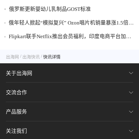
俄罗斯更新婴幼儿乳制品GOST标准
俄年轻人掀起“模拟复兴” Ozon唱片机销量暴涨1.5倍黑
胶破万卢布
Flipkart联手Netflix推出会员福利，印度电商平台加码
内容生态布局
/
/
出海网
出海快讯
快讯详情
关于出海网
交流合作
关于我们
加入我们
产品服务
联系我们
用户协议
意见反馈
关注我们
CHWE全球跨境电商展