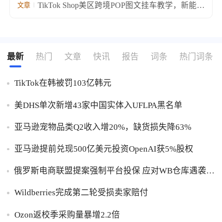
卖8美元差价超7倍
TikTok Shop美区跨境POP图文挂车教学，新能力
文章
覆盖选品发布全链路
最新
热门
文章
快讯
报告
词条
热门词条
TikTok在韩被罚103亿韩元
美DHS单次新增43家中国实体入UFLPA黑名单
亚马逊宠物品类Q2收入增20%，缺货损失降63%
亚马逊提前兑现500亿美元投资OpenAI获5%股权
俄罗斯电商联盟提案强制平台投保 应对WB仓库遇袭卖
家货损危机
Wildberries完成第二轮受损卖家赔付
Ozon返校季采购量暴增2.2倍