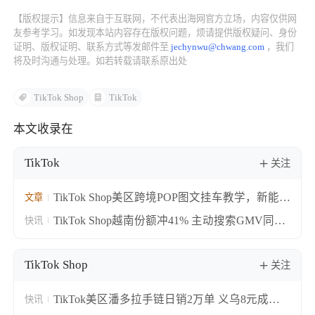
【版权提示】信息来自于互联网，不代表出海网官方立场，内容仅供网
了解出海网
友参考学习。如发现本站内容存在版权问题，烦请提供版权疑问、身份
证明、版权证明、联系方式等发邮件至
jechynwu@chwang.com
，我们
将及时沟通与处理。如若转载请联系原出处
TikTok Shop
TikTok
本文收录在
TikTok
关注
TikTok Shop美区跨境POP图文挂车教学，新能力
文章
覆盖选品发布全链路
TikTok Shop越南份额冲41% 主动搜索GMV同比
快讯
涨55%
TikTok Shop
关注
TikTok美区潘多拉手链日销2万单 义乌8元成本
快讯