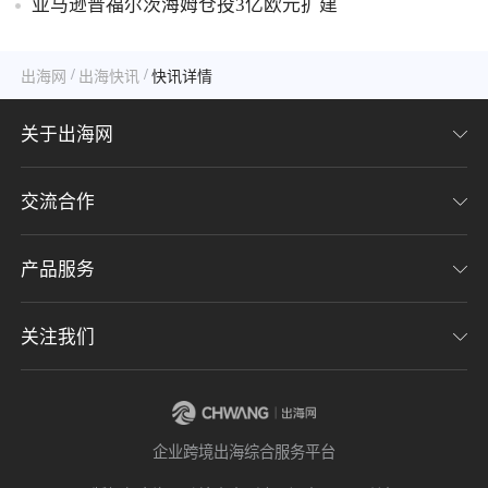
亚马逊普福尔茨海姆仓投3亿欧元扩建
/
/
出海网
出海快讯
快讯详情
关于出海网
交流合作
关于我们
加入我们
产品服务
联系我们
用户协议
意见反馈
关注我们
CHWE全球跨境电商展
隐私协议
海潮品牌出海
出海网服务号
企业跨境出海综合服务平台
海贝分销
出海网小程序