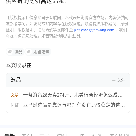
供应链的比例高达65%。
了解出海网
【版权提示】信息来自于互联网，不代表出海网官方立场，内容仅供网
友参考学习。如发现本站内容存在版权问题，烦请提供版权疑问、身份
证明、版权证明、联系方式等发邮件至
jechynwu@chwang.com
，我们
将及时沟通与处理。如若转载请联系原出处
选品
服鞋箱包
本文收录在
选品
关注
一条浴帘28天卖274万，北美宿舍经济怎么成了
文章
跨境卖家的提款机？
亚马逊选品是靠运气吗？有没有比较稳定的选品
问答
思路？亚马逊系统化选品训练思路分享！