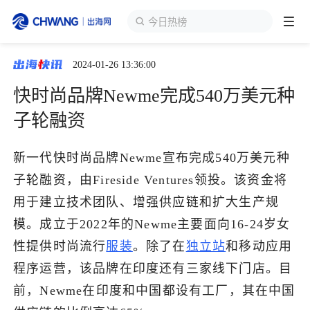
今日热榜
2024-01-26 13:36:00
跨境展会
登录/注册
个人中心
快时尚品牌Newme完成540万美元种
出海服务
子轮融资
出海资讯
新一代快时尚品牌Newme宣布完成540万美元种
子轮融资，由Fireside Ventures领投。该资金将
跨境报告
用于建立技术团队、增强供应链和扩大生产规
模。成立于2022年的Newme主要面向16-24岁女
性提供时尚流行
服装
。除了在
独立站
和移动应用
出海导航
程序运营，该品牌在印度还有三家线下门店。目
前，Newme在印度和中国都设有工厂，其在中国
出海交流群