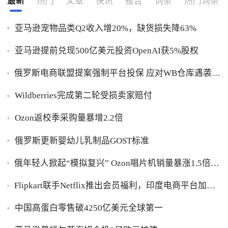
最新
热门
文章
快讯
报告
词条
热门词条
亚马逊宠物品类Q2收入增20%，缺货损失降63%
亚马逊提前兑现500亿美元投资OpenAI获5%股权
俄罗斯电商联盟提案强制平台投保 应对WB仓库遇袭卖
家货损危机
Wildberries完成第二轮受损卖家赔付
Ozon返校季采购量暴增2.2倍
俄罗斯更新婴幼儿乳制品GOST标准
俄年轻人掀起“模拟复兴” Ozon唱片机销量暴涨1.5倍黑
胶破万卢布
Flipkart联手Netflix推出会员福利，印度电商平台加码
内容生态布局
中国高蛋白零售破4250亿美元全球第一