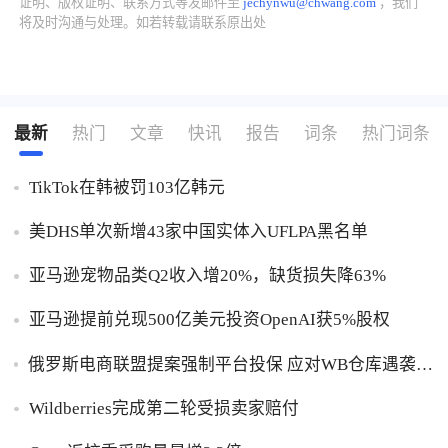
证明、版权证明、联系方式等发邮件至
jechynwu@chwang.com
，我们
将及时沟通与处理。如若转载请联系原出处
了解出海网
最新
热门
文章
快讯
报告
词条
热门词条
TikTok在韩被罚103亿韩元
美DHS单次新增43家中国实体入UFLPA黑名单
亚马逊宠物品类Q2收入增20%，缺货损失降63%
亚马逊提前兑现500亿美元投资OpenAI获5%股权
俄罗斯电商联盟提案强制平台投保 应对WB仓库遇袭卖
家货损危机
Wildberries完成第二轮受损卖家赔付