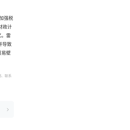
步加强税
财政计
 亿。雷
并导致
贸易壁
明、联系