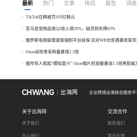
最新
热门
文章
快讯
报告
词条
TikTok在韩被罚103亿韩元
亚马逊宠物品类Q2收入增20%，缺货损失降63%
俄罗斯电商联盟提案强制平台投保 应对WB仓库遇袭卖家货
Ozon返校季采购量暴增2.2倍
俄年轻人掀起“模拟复兴” Ozon唱片机销量暴涨1.5倍黑胶
企业跨境出海综合服务平
关于出海网
交流合作
关于我们
联系我们
加入我们
意见反馈