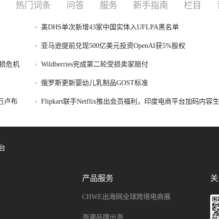
热门词条
问答
服务
新手指南
栏目
美DHS单次新增43家中国实体入UFLPA黑名单
亚马逊提前兑现500亿美元投资OpenAI获5%股权
损危机
Wildberries完成第二轮受损卖家赔付
俄罗斯更新婴幼儿乳制品GOST标准
破万卢布
Flipkart联手Netflix推出会员福利，印度电商平台加码内
台
产品服务
关
CHWE出海网全球跨境电商展
海潮品牌出海