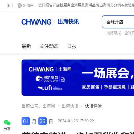
资讯
报告
开店
找服务
出海导航
海潮品牌出海
海贝分销
🔥跨境
出海快讯
出海早报
全球
最新
关注动态
日报
当前位置：
出海网
/
出海快讯
/
快讯详情
01
26
2024-01-26 17:30:22
月
日
分享