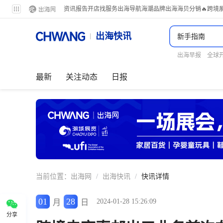
资讯
报告
开店
找服务
出海导航
海潮品牌出海
海贝分销
🔥跨境
出海快讯
出海早报
全球
最新
关注动态
日报
当前位置：
出海网
/
出海快讯
/
快讯详情
01
28
2024-01-28 15:26:09
月
日
分享