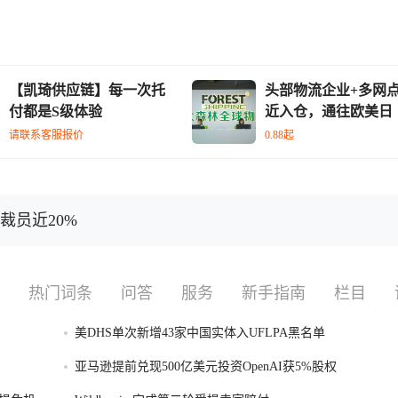
【凯琦供应链】每一次托
头部物流企业+多网
付都是S级体验
近入仓，通往欧美日
请联系客服报价
0.88起
内裁员近20%
热门词条
问答
服务
新手指南
栏目
美DHS单次新增43家中国实体入UFLPA黑名单
亚马逊提前兑现500亿美元投资OpenAI获5%股权