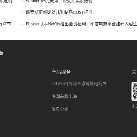
损危机
Wildberries完成第二轮受损卖家赔付
俄罗斯更新婴幼儿乳制品GOST标准
破万卢布
Flipkart联手Netflix推出会员福利，印度电商平台加码内
台
产品服务
关
CHWE出海网全球跨境电商展
海潮品牌出海
出
海贝分销