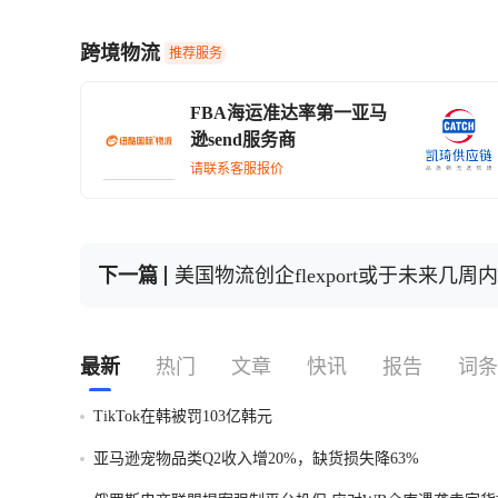
跨境物流
推荐服务
FBA海运准达率第一亚马
逊send服务商
请联系客服报价
下一篇
美国物流创企flexport或于未来几周
最新
热门
文章
快讯
报告
词条
TikTok在韩被罚103亿韩元
亚马逊宠物品类Q2收入增20%，缺货损失降63%