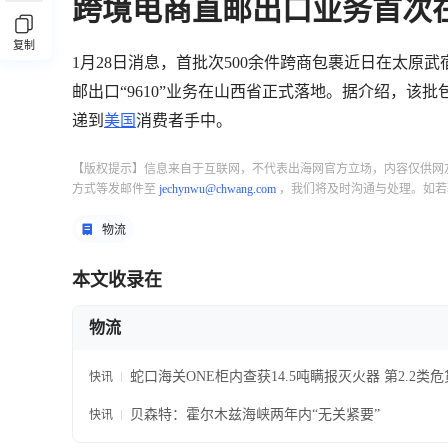
跨境电商直邮出口业务首次
复制
1月28日消息，首批次500余件跨商包裹近日在太
邮出口“9610”业务在山西省正式落地。据介绍，
递到
美国
消费者手中。
【版权提示】信息来自于互联网，不代表出海网官方立场，内容仅供网
方式等发邮件至
jechynwu@chwang.com
，我们将及时沟通与处理。如若
物流
本文收录在
物流
蛇口海关ONE柜内查获14.5吨瞒报灭火器 第2.2类
快讯
贝森特：霍尔木兹海峡两年内“无关紧要”
快讯