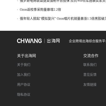
俄罗斯电商联盟提案强制平台投保 应对WB仓库遇袭卖家货
Ozon返校季采购量暴增2.2倍
俄年轻人掀起“模拟复兴” Ozon唱片机销量暴涨1.5倍黑胶
企业跨境出海综合服务平
关于出海网
交流合作
关于我们
联系我们
加入我们
意见反馈
用户协议
友情链接
隐私协议