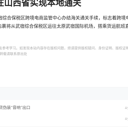
在山西省实现本地通关
原武宿综合保税区跨境电商监管中心办结海关通关手续，标志着跨境
该批包裹将从武宿综合保税区运往太原武宿国际机场，搭乘货运航班
友参考学习。如发现本站内容存在版权问题，烦请提供版权疑问、身份证明、版权证
转载请联系原出处
危货伪装“音响”出口
4
4