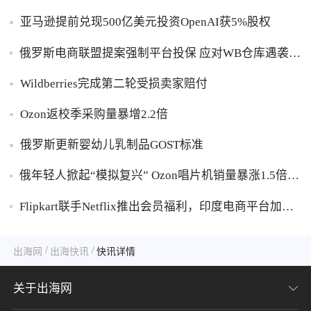
亚马逊提前兑现500亿美元投资OpenAI获5%股权
俄罗斯电商联盟提案强制平台投保 应对WB仓库遇袭卖
家货损危机
Wildberries完成第二轮受损卖家赔付
Ozon返校季采购量暴增2.2倍
俄罗斯更新婴幼儿乳制品GOST标准
俄年轻人掀起“模拟复兴” Ozon唱片机销量暴涨1.5倍黑
胶破万卢布
Flipkart联手Netflix推出会员福利，印度电商平台加码
内容生态布局
/
/
出海网
出海快讯
快讯详情
关于出海网