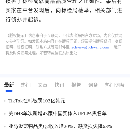
损害了标检局就商品品质管理之正确性。事后有
买家在平台发现后，向标检局检举，相关部门进
了解出海网
行侦办并起诉。
【版权提示】信息来自于互联网，不代表出海网官方立场，内容仅供网
友参考学习。如发现本站内容存在版权问题，烦请提供版权疑问、身份
证明、版权证明、联系方式等发邮件至
jechynwu@chwang.com
，我们
将及时沟通与处理。如若转载请联系原出处
最新
热门
文章
快讯
报告
词条
热门词条
TikTok在韩被罚103亿韩元
美DHS单次新增43家中国实体入UFLPA黑名单
亚马逊宠物品类Q2收入增20%，缺货损失降63%