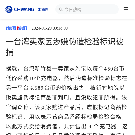
今日热榜
2024-01-29 09:18:00
跨境展会
登录/注册
个人中心
一台湾卖家因涉嫌伪造检验标识被
出海服务
捕
出海资讯
据悉，台湾新竹县一卖家从淘宝以每个450台币
低价采购10个充电器，然后伪造标准检验标志在
跨境报告
另一平台以589台币的价格出售，被新竹地院以
贩卖虚伪标记商品罪判刑，且没收犯罪所得。法
官调查称，该卖家购进产品后，虚假标记商品检
出海导航
验标识，用以表示该商品系经标检局检验合格，
以此方式卖给消费者，共计售出 4 个充电器，这
出海交流群