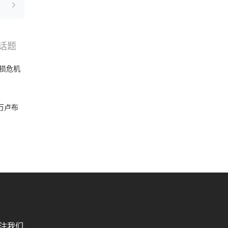
话题
搜索
选品
损危机
破万卢布
注我们