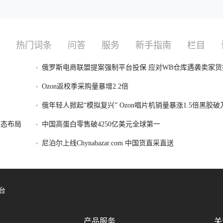
热门词条
问答
服务
新手指南
栏目
俄罗斯电商联盟提案强制平台投保 应对WB仓库遇袭卖家货
Ozon返校季采购量暴增2.2倍
俄年轻人掀起“模拟复兴” Ozon唱片机销量暴涨1.5倍黑胶
容生态布局
中国高蛋白零售破4250亿美元全球第一
尼泊尔上线Chynabazar.com 中国货直采直送
台
产品服务
关