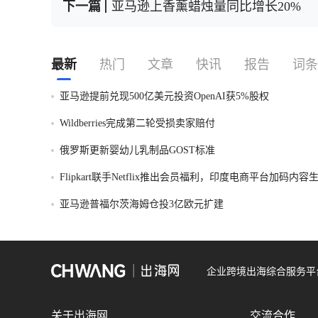
下一篇
亚马逊上香薰蜡烛量同比增长20%
最新
热门
文章
快讯
报告
词条
亚马逊提前兑现500亿美元投资OpenAI获5%股权
Wildberries完成第二轮受损卖家赔付
俄罗斯更新婴幼儿乳制品GOST标准
Flipkart联手Netflix推出会员福利，印度电商平台加码内
亚马逊普福尔茨海姆仓投3亿欧元扩建
企业跨境出海综合服务平
关于出海网
交流合作