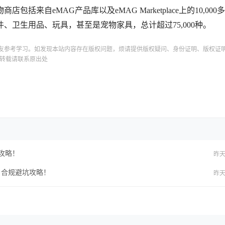
来自eMAG产品库以及eMAG Marketplace上的10,000
卫生用品、玩具，甚至是宠物家具，总计超过75,000种。
友参考学习。如发现本站内容存在版权问题，烦请提供版权疑问、身份证明、版权证
转载请联系原出处
备攻略！
昨天 
求、合规避坑攻略！
昨天 