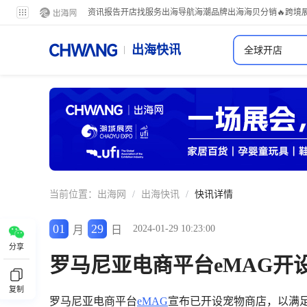
资讯
报告
开店
找服务
出海导航
海潮品牌出海
海贝分销
🔥跨境
出海早报
全球
出海快讯
最新
关注动态
日报
当前位置：
出海网
/
出海快讯
/
快讯详情
01
29
2024-01-29 10:23:00
月
日
分享
罗马尼亚电商平台eMAG开
复制
罗马尼亚电商平台
eMAG
宣布已开设宠物商店，以满足