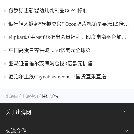
俄罗斯更新婴幼儿乳制品GOST标准
俄年轻人掀起“模拟复兴” Ozon唱片机销量暴涨1.5倍黑
胶破万卢布
Flipkart联手Netflix推出会员福利，印度电商平台加码
内容生态布局
中国高蛋白零售破4250亿美元全球第一
亚马逊普福尔茨海姆仓投3亿欧元扩建
尼泊尔上线Chynabazar.com 中国货直采直送
/
/
出海网
出海快讯
快讯详情
关于出海网
交流合作
关于我们