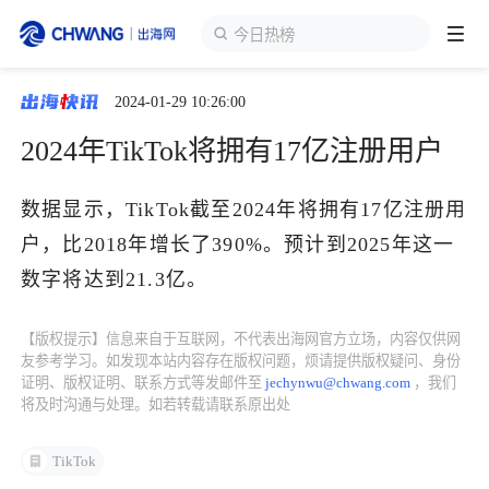
今日热榜
2024-01-29 10:26:00
跨境展会
登录/注册
个人中心
2024年TikTok将拥有17亿注册用户
出海服务
数据显示，TikTok截至2024年将拥有17亿注册用
户，比2018年增长了390%。预计到2025年这一
出海资讯
数字将达到21.3亿。
跨境报告
【版权提示】信息来自于互联网，不代表出海网官方立场，内容仅供网
友参考学习。如发现本站内容存在版权问题，烦请提供版权疑问、身份
证明、版权证明、联系方式等发邮件至
jechynwu@chwang.com
，我们
出海导航
将及时沟通与处理。如若转载请联系原出处
出海交流群
TikTok