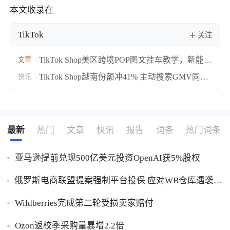
本文收录在
了解出海网
TikTok
关注
TikTok Shop美区跨境POP图文挂车教学，新能力
文章
覆盖选品发布全链路
TikTok Shop越南份额冲41% 主动搜索GMV同比
快讯
涨55%
最新
热门
文章
快讯
报告
词条
热门词条
亚马逊提前兑现500亿美元投资OpenAI获5%股权
俄罗斯电商联盟提案强制平台投保 应对WB仓库遇袭卖
家货损危机
Wildberries完成第二轮受损卖家赔付
Ozon返校季采购量暴增2.2倍