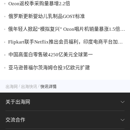
Ozon返校季采购量暴增2.2倍
俄罗斯更新婴幼儿乳制品GOST标准
俄年轻人掀起“模拟复兴” Ozon唱片机销量暴涨1.5倍黑
胶破万卢布
Flipkart联手Netflix推出会员福利，印度电商平台加码
内容生态布局
中国高蛋白零售破4250亿美元全球第一
亚马逊普福尔茨海姆仓投3亿欧元扩建
/
/
出海网
出海快讯
快讯详情
关于出海网
交流合作
关于我们