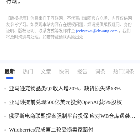
行动。
了解出海网
【版权提示】信息来自于互联网，不代表出海网官方立场，内容仅供网
友参考学习。如发现本站内容存在版权问题，烦请提供版权疑问、身份
证明、版权证明、联系方式等发邮件至
jechynwu@chwang.com
，我们
将及时沟通与处理。如若转载请联系原出处
最新
热门
文章
快讯
报告
词条
热门词条
亚马逊宠物品类Q2收入增20%，缺货损失降63%
亚马逊提前兑现500亿美元投资OpenAI获5%股权
俄罗斯电商联盟提案强制平台投保 应对WB仓库遇袭卖
家货损危机
Wildberries完成第二轮受损卖家赔付