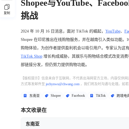
Shopee与YouTube、Face
挑战
复制
2024 年 10 月 16 日消息，面对 TikTok 的崛起，
YouTube
、
Fa
Shopee 在印尼推出在线购物服务，并在越南引入类似功能。10 月
购物体验，为创作者提供盈利机会以吸引用户。专家认为这有助
TikTok Shop
增长构成威胁，其娱乐与购物结合模式改变消费行
部链接分发，但仍努力提供购物功能。
【版权提示】信息来自于互联网，不代表出海网官方立场，内容仅供网
方式等发邮件至
jechynwu@chwang.com
，我们将及时沟通与处理。如若
Shopee
Facebook
TikTok
东南亚
跨境电
本文收录在
东南亚