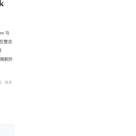
k
et 与
旨在整合
但
能限制外
明、联系