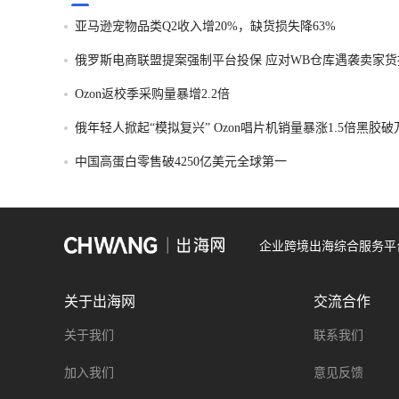
亚马逊宠物品类Q2收入增20%，缺货损失降63%
俄罗斯电商联盟提案强制平台投保 应对WB仓库遇袭卖家货
Ozon返校季采购量暴增2.2倍
俄年轻人掀起“模拟复兴” Ozon唱片机销量暴涨1.5倍黑胶
中国高蛋白零售破4250亿美元全球第一
企业跨境出海综合服务平
关于出海网
交流合作
关于我们
联系我们
加入我们
意见反馈