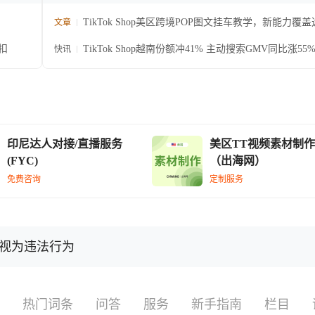
TikTok Shop美区跨境POP图文挂车教学，新能力覆
文章
发布全链路
扣
TikTok Shop越南份额冲41% 主动搜索GMV同比涨55
快讯
印尼达人对接/直播服务
美区TT视频素材制作
(FYC)
（出海网）
免费咨询
定制服务
将被视为违法行为
热门词条
问答
服务
新手指南
栏目