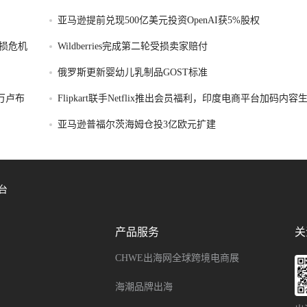
亚马逊提前兑现500亿美元投资OpenAI获5%股权
损危机
Wildberries完成第二轮受损卖家赔付
俄罗斯更新婴幼儿乳制品GOST标准
破万卢布
Flipkart联手Netflix推出会员福利，印度电商平台加码内
亚马逊普福尔茨海姆仓投3亿欧元扩建
台
产品服务
关
CHWE出海网全球跨境电商展
海潮品牌出海