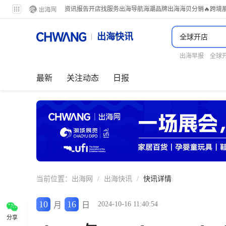
资讯
报告
开店
找服务
出海导航
海潮品牌出海
海贝分销
🔥跨境
出海快讯
出海早报
全球
最新
关注动态
日报
当前位置：
出海网
/
出海快讯
/
快讯详情
10
16
2024-10-16 11:40:54
月
日
分享