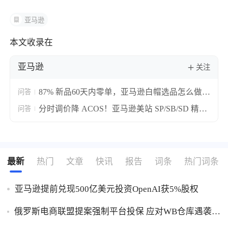
亚马逊
本文收录在
亚马逊
关注
87% 新品60天内零单，亚马逊白帽选品怎么做才
问答
能出单？适合新手的亚马逊白帽选品落地攻略！
分时调价降 ACOS！亚马逊美站 SP/SB/SD 精细
问答
化投放攻略
最新
热门
文章
快讯
报告
词条
热门词条
亚马逊提前兑现500亿美元投资OpenAI获5%股权
俄罗斯电商联盟提案强制平台投保 应对WB仓库遇袭卖
家货损危机