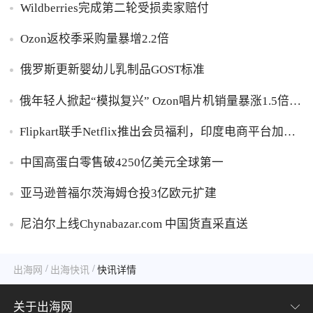
Wildberries完成第二轮受损卖家赔付
Ozon返校季采购量暴增2.2倍
俄罗斯更新婴幼儿乳制品GOST标准
俄年轻人掀起“模拟复兴” Ozon唱片机销量暴涨1.5倍黑
胶破万卢布
Flipkart联手Netflix推出会员福利，印度电商平台加码
内容生态布局
中国高蛋白零售破4250亿美元全球第一
亚马逊普福尔茨海姆仓投3亿欧元扩建
尼泊尔上线Chynabazar.com 中国货直采直送
/
/
出海网
出海快讯
快讯详情
关于出海网