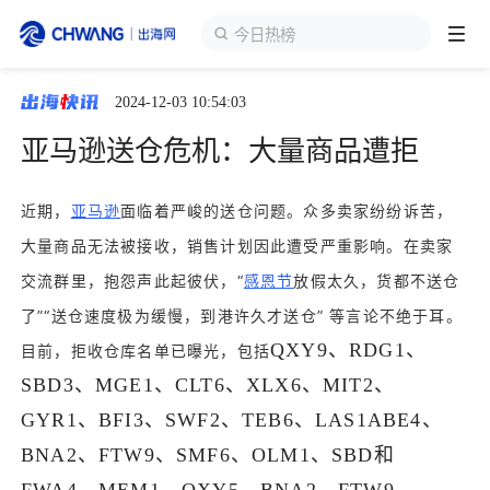
今日热榜
2024-12-03 10:54:03
跨境展会
登录/注册
个人中心
亚马逊送仓危机：大量商品遭拒
出海服务
近期，
亚马逊
面临着严峻的送仓问题。众多卖家纷纷诉苦，
大量商品无法被接收，销售计划因此遭受严重影响。在卖家
出海资讯
交流群里，抱怨声此起彼伏，“
感恩节
放假太久，货都不送仓
了”“送仓速度极为缓慢，到港许久才送仓” 等言论不绝于耳。
跨境报告
QXY9、RDG1、
目前，拒收仓库名单已曝光，包括
SBD3、MGE1、CLT6、XLX6、MIT2、
出海导航
GYR1、BFI3、SWF2、TEB6、LAS1ABE4、
BNA2、FTW9、SMF6、OLM1、SBD和
出海交流群