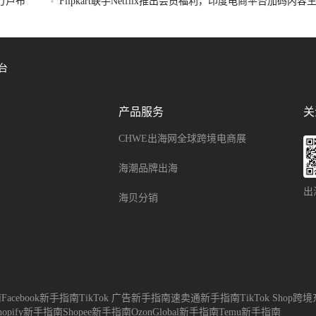
破万卢布
Flipkart联手Netflix推出会员福利，印度电商平台加码内
台
产品服务
关
CHWE出海网全球跨境电商展
海潮品牌出海
出
海贝分销
南
Facebook新手指南
TikTok 广告新手指南
速卖通新手指南
TikTok Sho
hopify新手指南
Shopee新手指南
OzonGlobal新手指南
Temu新手指南