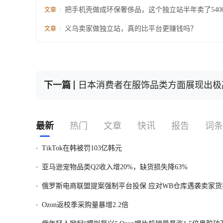
把手机壳做成环保奢侈品，这个独立站半年卖了540
文章
义乌卖家做独立站，真的比平台更赚钱吗？
文章
下一篇
日本消费者在服饰品类方面展现出极
最新
热门
文章
快讯
报告
词条
TikTok在韩被罚103亿韩元
亚马逊宠物品类Q2收入增20%，缺货损失降63%
俄罗斯电商联盟提案强制平台投保 应对WB仓库遇袭卖家货
Ozon返校季采购量暴增2.2倍