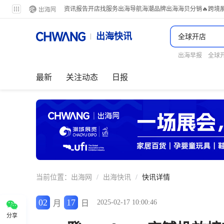
资讯
报告
开店
找服务
出海导航
海潮品牌出海
海贝分销
🔥跨境
出海快讯
出海早报
全球
最新
关注动态
日报
当前位置：
出海网
/
出海快讯
/
快讯详情
02
17
2025-02-17 10:00:46
月
日
分享