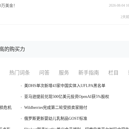
0万美金！
2026-08-04 16
2天前 
高的购买力
热门词条
问答
服务
新手指南
栏目
美DHS单次新增43家中国实体入UFLPA黑名单
亚马逊提前兑现500亿美元投资OpenAI获5%股权
损危机
Wildberries完成第二轮受损卖家赔付
俄罗斯更新婴幼儿乳制品GOST标准