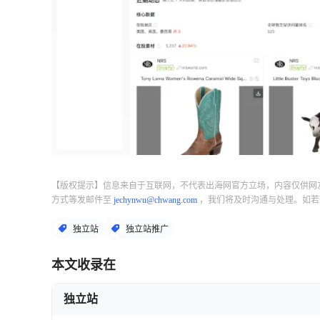
【版权提示】信息来自于互联网，不代表出海网官方立场，内容仅供网
方式等发邮件至
jechynwu@chwang.com
，我们将及时沟通与处理。如若
独立站
独立站推广
本文收录在
独立站