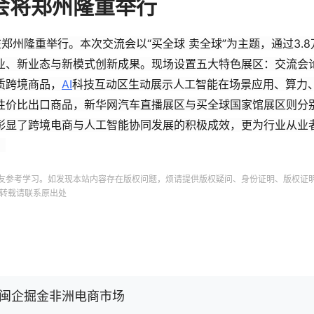
流会将郑州隆重举行
在郑州隆重举行。本次交流会以“买全球 卖全球”为主题，通过3.
业、新业态与新模式创新成果。现场设置五大特色展区：交流会
质跨境商品，
AI
科技互动区生动展示人工智能在场景应用、算力
性价比出口商品，新华网汽车直播展区与买全球国家馆展区则分
彰显了跨境电商与人工智能协同发展的积极成效，更为行业从业
。
友参考学习。如发现本站内容存在版权问题，烦请提供版权疑问、身份证明、版权证
转载请联系原出处
力闽企掘金非洲电商市场​