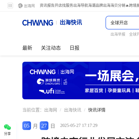
资讯
报告
开店
找服务
出海导航
海潮品牌出海
海贝分销
🔥跨境
出海快讯
出海早报
全球
最新
关注动态
日报
当前位置：
出海网
/
出海快讯
/
快讯详情
05
27
2025-05-27 17:17:29
月
日
分享