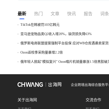
最新
热门
文章
快讯
报告
词条
TikTok在韩被罚103亿韩元
亚马逊宠物品类Q2收入增20%，缺货损失降63%
俄罗斯电商联盟提案强制平台投保 应对WB仓库遇袭卖家货
Ozon返校季采购量暴增2.2倍
俄年轻人掀起“模拟复兴” Ozon唱片机销量暴涨1.5倍黑胶
企业跨境出海综合服务平
关于出海网
交流合作