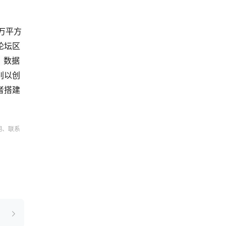
8万平方
论坛区
、数据
别以创
者搭建
明、联系