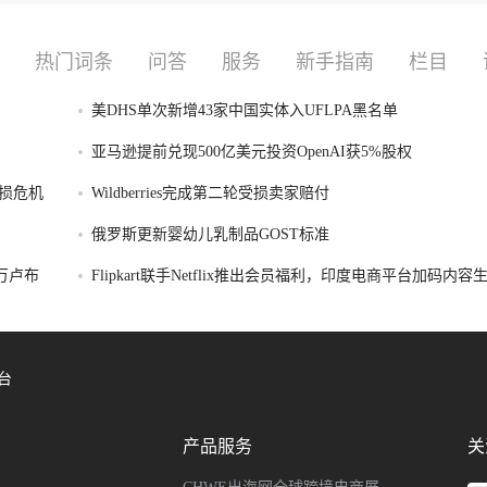
热门词条
问答
服务
新手指南
栏目
美DHS单次新增43家中国实体入UFLPA黑名单
亚马逊提前兑现500亿美元投资OpenAI获5%股权
损危机
Wildberries完成第二轮受损卖家赔付
俄罗斯更新婴幼儿乳制品GOST标准
破万卢布
Flipkart联手Netflix推出会员福利，印度电商平台加码内
台
产品服务
关