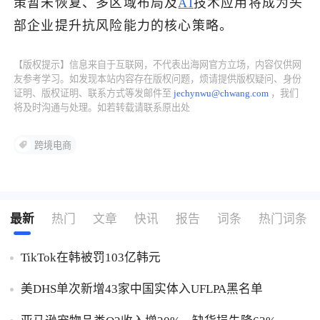
策暂未恢复、多区域布局及
AI
技术应用将成为头
部企业提升抗风险能力的核心策略。
了解出海网
【版权提示】信息来自于互联网，不代表出海网官方立场，内容仅供网
友参考学习。如发现本站内容存在版权问题，烦请提供版权疑问、身份
证明、版权证明、联系方式等发邮件至
jechynwu@chwang.com
，我们
将及时沟通与处理。如若转载请联系原出处
跨境电商
最新
热门
文章
快讯
报告
词条
热门词条
TikTok在韩被罚103亿韩元
美DHS单次新增43家中国实体入UFLPA黑名单