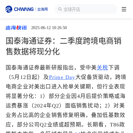
全球开店
2025-06-12 10:26:50
跨境展会
登录/注册
个人中心
国泰海通证券：二季度跨境电商销
出海服务
售数据将现分化
出海资讯
国泰海通证券最新研报指出，受中美
关税
下调
（5月12日起）及
Prime Day
大促备货驱动，跨境
跨境报告
电商企业对美出口进入抢单关键期，但行业表现
将显著分化：1）部分企业因4月后提价策略或海
运费暴涨（2024年Q2）面临销售扰动；2）对美
出海导航
业务占比高的企业销售修复明确，叠加低基数效
应，部分公司Q2业绩或超预期。长期看，T86政
出海交流群