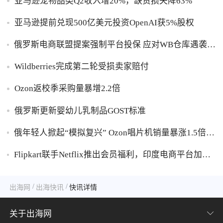
亚马逊宠物品类Q2收入增20%，缺货损失降63%
亚马逊提前兑现500亿美元投资OpenAI获5%股权
俄罗斯电商联盟提案强制平台投保 应对WB仓库遇袭卖
家货损危机
Wildberries完成第二轮受损卖家赔付
Ozon返校季采购量暴增2.2倍
俄罗斯更新婴幼儿乳制品GOST标准
俄年轻人掀起“模拟复兴” Ozon唱片机销量暴涨1.5倍黑
胶破万卢布
Flipkart联手Netflix推出会员福利，印度电商平台加码
内容生态布局
/
/
出海网
出海快讯
快讯详情
关于出海网