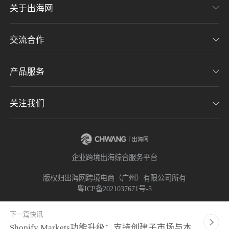
关于出海网
交流合作
关于我们
加入我们
产品服务
联系我们
用户协议
意见反馈
关注我们
CHWE全球跨境电商展
隐私协议
海潮品牌出海
出海网服务号
企业跨境出海综合服务平台
海贝分销
出海网小程序
版权归出海网跨境电商（广州）有限公司所有
粤ICP备2021037671号-5
出海网社群
下一篇快讯
Shopify Markets功能升级：支持创建子市场与本地