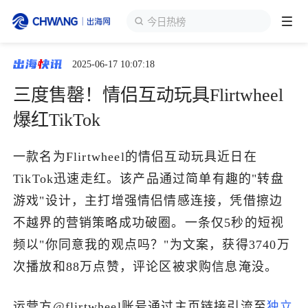
今日热榜
2025-06-17 10:07:18
跨境展会
登录/注册
个人中心
​​三度售罄！情侣互动玩具Flirtwheel
出海服务
爆红TikTok
出海资讯
一款名为Flirtwheel的情侣互动玩具近日在
TikTok迅速走红。该产品通过简单有趣的"转盘
跨境报告
游戏"设计，主打增强情侣情感连接，凭借擦边
不越界的营销策略成功破圈。一条仅5秒的短视
频以"你同意我的观点吗？"为文案，获得3740万
出海导航
次播放和88万点赞，评论区被求购信息淹没。
出海交流群
运营方@flirtwheel账号通过主页链接引流至
独立