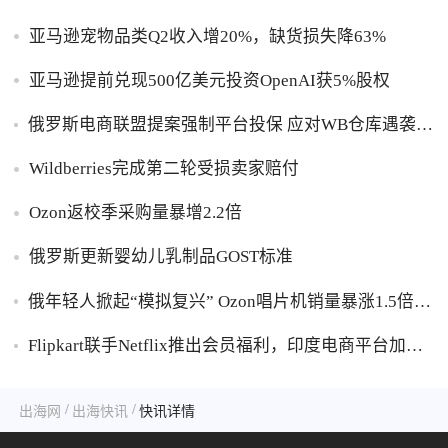
亚马逊宠物品类Q2收入增20%，缺货损失降63%
亚马逊提前兑现500亿美元投资OpenAI获5%股权
俄罗斯电商联盟提案强制平台投保 应对WB仓库遇袭卖
家货损危机
Wildberries完成第二轮受损卖家赔付
Ozon返校季采购量暴增2.2倍
俄罗斯更新婴幼儿乳制品GOST标准
俄年轻人掀起“模拟复兴” Ozon唱片机销量暴涨1.5倍黑
胶破万卢布
Flipkart联手Netflix推出会员福利，印度电商平台加码
内容生态布局
/
/
出海网
出海快讯
快讯详情