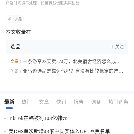
将及时沟通与处理。如若转载请联系原出处
选品
本文收录在
选品
关注
一条浴帘28天卖274万，北美宿舍经济怎么成了
文章
跨境卖家的提款机？
亚马逊选品是靠运气吗？有没有比较稳定的选品
问答
思路？亚马逊系统化选品训练思路分享！
最新
热门
文章
快讯
报告
词条
热门词条
TikTok在韩被罚103亿韩元
美DHS单次新增43家中国实体入UFLPA黑名单