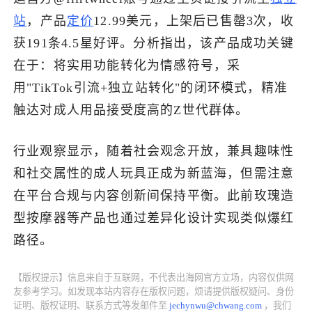
站
，产品
定价
12.99美元，上架后已售罄3次，收
了解出海网
获191条4.5星好评。分析指出，该产品成功关键
在于：将实用功能转化为情感符号，采
用"TikTok引流+独立站转化"的闭环模式，精准
触达对成人用品接受度高的Z世代群体。
行业观察显示，随着社会观念开放，兼具趣味性
和社交属性的成人玩具正成为新蓝海，但需注意
在平台合规与内容创新间保持平衡。此前玫瑰造
型按摩器等产品也通过差异化设计实现类似爆红
路径。
【版权提示】信息来自于互联网，不代表出海网官方立场，内容仅供网
友参考学习。如发现本站内容存在版权问题，烦请提供版权疑问、身份
证明、版权证明、联系方式等发邮件至
jechynwu@chwang.com
，我们