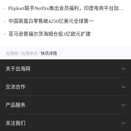
胶破万卢布
Flipkart联手Netflix推出会员福利，印度电商平台加码
内容生态布局
中国高蛋白零售破4250亿美元全球第一
亚马逊普福尔茨海姆仓投3亿欧元扩建
/
/
出海网
出海快讯
快讯详情
关于出海网
交流合作
关于我们
加入我们
产品服务
联系我们
用户协议
意见反馈
关注我们
CHWE全球跨境电商展