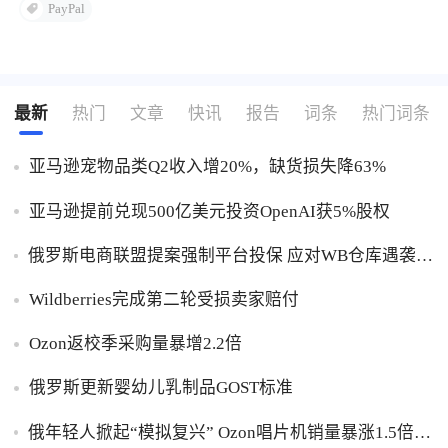
PayPal
最新
热门
文章
快讯
报告
词条
热门词条
亚马逊宠物品类Q2收入增20%，缺货损失降63%
亚马逊提前兑现500亿美元投资OpenAI获5%股权
俄罗斯电商联盟提案强制平台投保 应对WB仓库遇袭卖
家货损危机
Wildberries完成第二轮受损卖家赔付
Ozon返校季采购量暴增2.2倍
俄罗斯更新婴幼儿乳制品GOST标准
俄年轻人掀起“模拟复兴” Ozon唱片机销量暴涨1.5倍黑