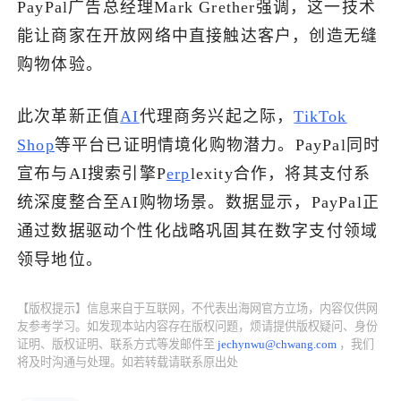
PayPal广告总经理Mark Grether强调，这一技术
能让商家在开放网络中直接触达客户，创造无缝
了解出海网
购物体验。
此次革新正值
AI
代理商务兴起之际，
TikTok
Shop
等平台已证明情境化购物潜力。PayPal同时
宣布与AI搜索引擎P
erp
lexity合作，将其支付系
统深度整合至AI购物场景。数据显示，PayPal正
通过数据驱动个性化战略巩固其在数字支付领域
领导地位。
【版权提示】信息来自于互联网，不代表出海网官方立场，内容仅供网
友参考学习。如发现本站内容存在版权问题，烦请提供版权疑问、身份
证明、版权证明、联系方式等发邮件至
jechynwu@chwang.com
，我们
将及时沟通与处理。如若转载请联系原出处