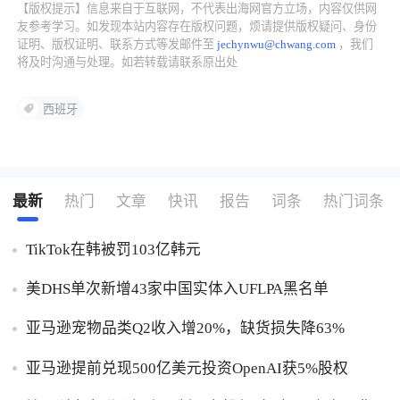
【版权提示】信息来自于互联网，不代表出海网官方立场，内容仅供网
友参考学习。如发现本站内容存在版权问题，烦请提供版权疑问、身份
证明、版权证明、联系方式等发邮件至
jechynwu@chwang.com
，我们
将及时沟通与处理。如若转载请联系原出处
西班牙
最新
热门
文章
快讯
报告
词条
热门词条
TikTok在韩被罚103亿韩元
美DHS单次新增43家中国实体入UFLPA黑名单
亚马逊宠物品类Q2收入增20%，缺货损失降63%
亚马逊提前兑现500亿美元投资OpenAI获5%股权