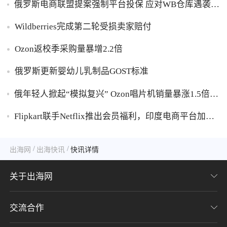
俄罗斯电商联盟提案强制平台投保 应对WB仓库遇袭卖
家货损危机
Wildberries完成第二轮受损卖家赔付
Ozon返校季采购量暴增2.2倍
俄罗斯更新婴幼儿乳制品GOST标准
俄年轻人掀起“模拟复兴” Ozon唱片机销量暴涨1.5倍黑
胶破万卢布
Flipkart联手Netflix推出会员福利，印度电商平台加码
内容生态布局
/
/
出海网
出海快讯
快讯详情
关于出海网
交流合作
关于我们