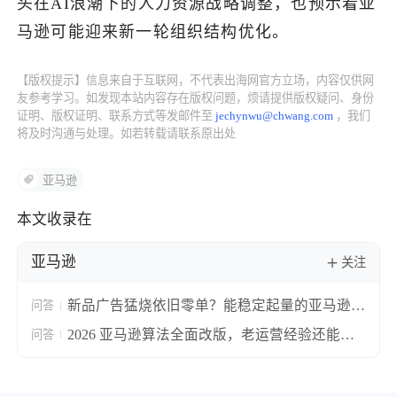
头在AI浪潮下的人力资源战略调整，也预示着亚
马逊可能迎来新一轮组织结构优化。
了解出海网
【版权提示】信息来自于互联网，不代表出海网官方立场，内容仅供网
友参考学习。如发现本站内容存在版权问题，烦请提供版权疑问、身份
证明、版权证明、联系方式等发邮件至
jechynwu@chwang.com
，我们
将及时沟通与处理。如若转载请联系原出处
亚马逊
本文收录在
亚马逊
关注
新品广告猛烧依旧零单？能稳定起量的亚马逊推
问答
广核心三步拆解思路
2026 亚马逊算法全面改版，老运营经验还能用
问答
吗？三层完整落地打法拆解