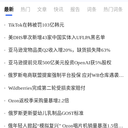
最新
热门
文章
快讯
报告
词条
热门词条
TikTok在韩被罚103亿韩元
美DHS单次新增43家中国实体入UFLPA黑名单
亚马逊宠物品类Q2收入增20%，缺货损失降63%
亚马逊提前兑现500亿美元投资OpenAI获5%股权
俄罗斯电商联盟提案强制平台投保 应对WB仓库遇袭卖
家货损危机
Wildberries完成第二轮受损卖家赔付
Ozon返校季采购量暴增2.2倍
俄罗斯更新婴幼儿乳制品GOST标准
俄年轻人掀起“模拟复兴” Ozon唱片机销量暴涨1.5倍黑