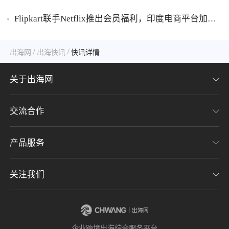
胶破万卢布
Flipkart联手Netflix推出会员福利，印度电商平台加码
内容生态布局
/
/
出海网
出海快讯
快讯详情
关于出海网
交流合作
关于我们
加入我们
产品服务
联系我们
用户协议
意见反馈
关注我们
CHWE全球跨境电商展
隐私协议
海潮品牌出海
出海网服务号
企业跨境出海综合服务平台
海贝分销