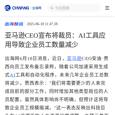
今日热榜
2025-06-18 11:47:28
跨境展会
登录/注册
个人中心
亚马逊CEO宣布将裁员：AI工具应
出海服务
用导致企业员工数量减少​
出海资讯
出海网6月18日消息，近日，
亚马逊
CEO安迪·贾
西向员工发布备忘录称，随着公司加速采用生成
跨境报告
式
AI
工具和自动化程序，未来几年企业员工总数
将减少。贾西表示："我们将需要更少的人来完
成目前的部分工作，同时增加其他类型岗位的人
出海导航
员配置。虽然具体影响尚不明确，但预计这将导
致企业员工规模缩减。"这一表态反映出科技巨
出海交流群