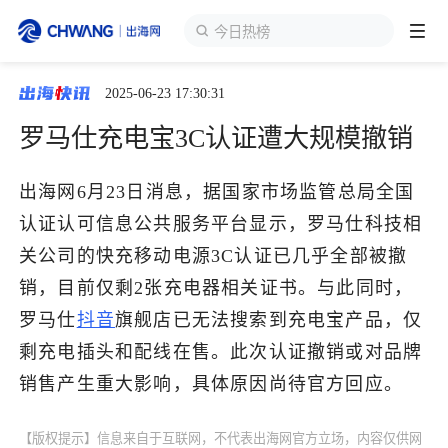
今日热榜
2025-06-23 17:30:31
跨境展会
登录/注册
个人中心
罗马仕充电宝3C认证遭大规模撤销
出海服务
出海网6月23日消息，据国家市场监管总局全国
认证认可信息公共服务平台显示，罗马仕科技相
出海资讯
关公司的快充移动电源3C认证已几乎全部被撤
销，目前仅剩2张充电器相关证书。与此同时，
跨境报告
罗马仕
抖音
旗舰店已无法搜索到充电宝产品，仅
剩充电插头和配线在售。此次认证撤销或对品牌
出海导航
销售产生重大影响，具体原因尚待官方回应。
出海交流群
【版权提示】信息来自于互联网，不代表出海网官方立场，内容仅供网