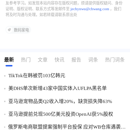
友参考学习。如发现本站内容存在版权问题，烦请提供版权疑问、身份
证明、版权证明、联系方式等发邮件至
jechynwu@chwang.com
，我们
了解出海网
将及时沟通与处理。如若转载请联系原出处
数码家电
最新
热门
文章
快讯
报告
词条
热门词条
TikTok在韩被罚103亿韩元
美DHS单次新增43家中国实体入UFLPA黑名单
亚马逊宠物品类Q2收入增20%，缺货损失降63%
亚马逊提前兑现500亿美元投资OpenAI获5%股权
俄罗斯电商联盟提案强制平台投保 应对WB仓库遇袭卖