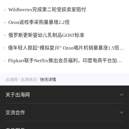
家货损危机
Wildberries完成第二轮受损卖家赔付
Ozon返校季采购量暴增2.2倍
俄罗斯更新婴幼儿乳制品GOST标准
俄年轻人掀起“模拟复兴” Ozon唱片机销量暴涨1.5倍黑
胶破万卢布
Flipkart联手Netflix推出会员福利，印度电商平台加码
内容生态布局
/
/
出海网
出海快讯
快讯详情
关于出海网
交流合作
关于我们