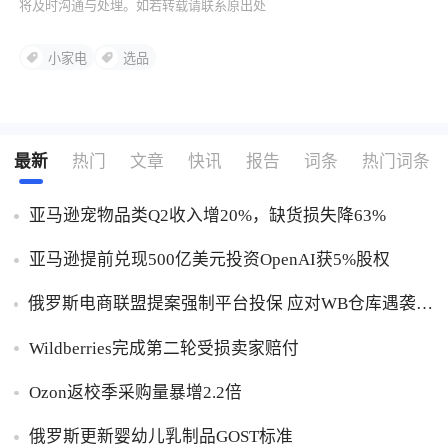
将及时沟通与处理。如若转载请联系原出处
小家电
选品
最新
热门
文章
快讯
报告
词条
热门词条
亚马逊宠物品类Q2收入增20%，缺货损失降63%
亚马逊提前兑现500亿美元投资OpenAI获5%股权
俄罗斯电商联盟提案强制平台投保 应对WB仓库遇袭卖
家货损危机
Wildberries完成第二轮受损卖家赔付
Ozon返校季采购量暴增2.2倍
俄罗斯更新婴幼儿乳制品GOST标准