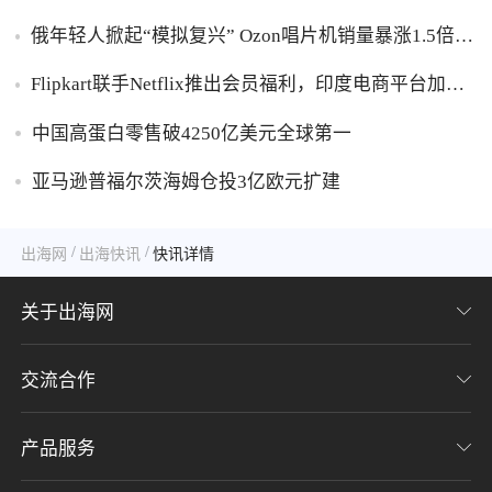
俄年轻人掀起“模拟复兴” Ozon唱片机销量暴涨1.5倍黑
胶破万卢布
Flipkart联手Netflix推出会员福利，印度电商平台加码
内容生态布局
中国高蛋白零售破4250亿美元全球第一
亚马逊普福尔茨海姆仓投3亿欧元扩建
/
/
出海网
出海快讯
快讯详情
关于出海网
交流合作
关于我们
加入我们
产品服务
联系我们