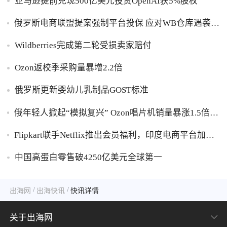
亚马逊提前兑现500亿美元投资OpenAI获5%股权
俄罗斯电商联盟提案强制平台投保 应对WB仓库遇袭卖
家货损危机
Wildberries完成第二轮受损卖家赔付
Ozon返校季采购量暴增2.2倍
俄罗斯更新婴幼儿乳制品GOST标准
俄年轻人掀起“模拟复兴” Ozon唱片机销量暴涨1.5倍黑
胶破万卢布
Flipkart联手Netflix推出会员福利，印度电商平台加码
内容生态布局
中国高蛋白零售破4250亿美元全球第一
/
/
出海网
出海快讯
快讯详情
关于出海网