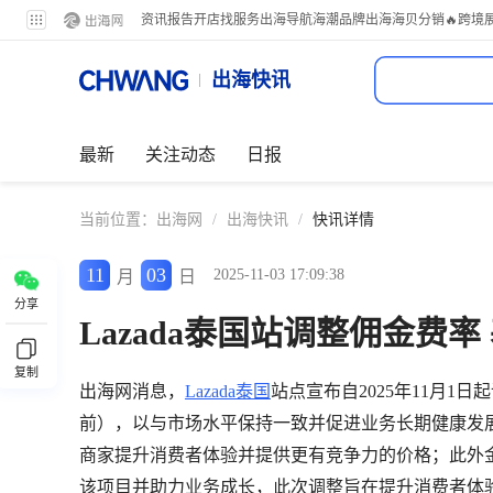
资讯
报告
开店
找服务
出海导航
海潮品牌出海
海贝分销
🔥跨境
出海快讯
最新
关注动态
日报
当前位置：
出海网
/
出海快讯
/
快讯详情
11
03
2025-11-03 17:09:38
月
日
分享
Lazada泰国站调整佣金费率
复制
出海网消息，
Lazada泰国
站点宣布自2025年11月1
前），以与市场水平保持一致并促进业务长期健康发
商家提升消费者体验并提供更有竞争力的价格；此外
该项目并助力业务成长，此次调整旨在提升消费者体