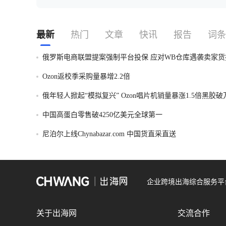
最新
热门
文章
快讯
报告
词条
俄罗斯电商联盟提案强制平台投保 应对WB仓库遇袭卖家货
Ozon返校季采购量暴增2.2倍
俄年轻人掀起“模拟复兴” Ozon唱片机销量暴涨1.5倍黑胶
中国高蛋白零售破4250亿美元全球第一
尼泊尔上线Chynabazar.com 中国货直采直送
企业跨境出海综合服务平
关于出海网
交流合作