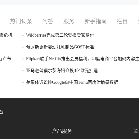
热门词条
问答
服务
新手指南
栏目
损危机
Wildberries完成第二轮受损卖家赔付
俄罗斯更新婴幼儿乳制品GOST标准
破万卢布
Flipkart联手Netflix推出会员福利，印度电商平台加码内
亚马逊普福尔茨海姆仓投3亿欧元扩建
美集体诉讼控Google向中国Temu百度泄敏感数据
台
产品服务
关