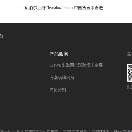
尼泊尔上线Chynabazar.com 中国货直采直送
台
产品服务
关
CHWE出海网全球跨境电商展
海潮品牌出海
出
海贝分销
南
Facebook新手指南
TikTok 广告新手指南
速卖通新手指南
TikTok Sho