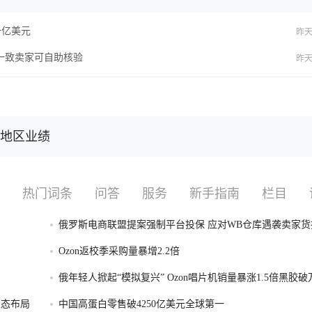
破千亿美元
昨天 
不一致卖家可自助核验
昨天 
东地区业绩
热门词条
问答
服务
新手指南
栏目
俄罗斯电商联盟提案强制平台投保 应对WB仓库遇袭卖家货
Ozon返校季采购量暴增2.2倍
俄年轻人掀起“模拟复兴” Ozon唱片机销量暴涨1.5倍黑胶
容生态布局
中国高蛋白零售破4250亿美元全球第一