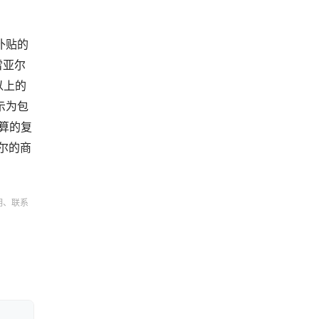
补贴的
雷亚尔
以上的
示为包
算的复
亚尔的商
明、联系