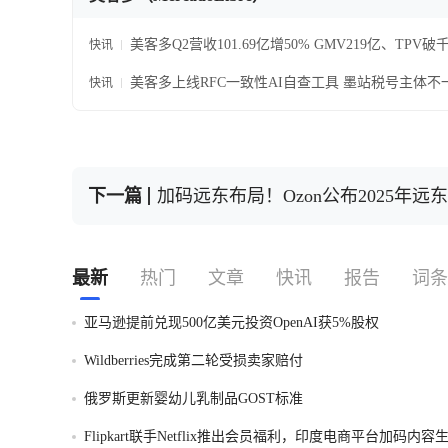
美客多Q2营收101.69亿增50% GMV219亿、TPV
快讯
美客多上线RFC一致性AI自查工具 墨站税号主体
快讯
下一篇
加码远东布局！Ozon公布2025年远
最新
热门
文章
快讯
报告
词条
亚马逊提前兑现500亿美元投资OpenAI获5%股权
Wildberries完成第二轮受损卖家赔付
俄罗斯更新婴幼儿乳制品GOST标准
Flipkart联手Netflix推出会员福利，印度电商平台加码内