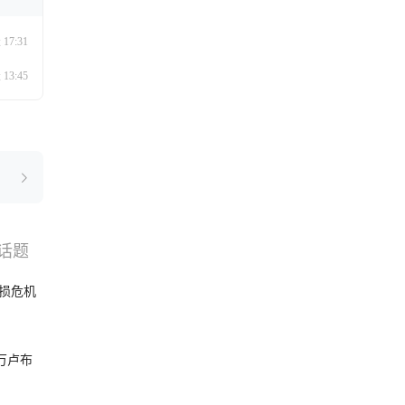
17:31
13:45
话题
搜索
选品
损危机
破万卢布