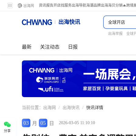
资讯
报告
开店
找服务
出海导航
海潮品牌出海
海贝分销
🔥跨境
出海快讯
出海早报
全球
最新
关注动态
日报
当前位置：
出海网
/
出海快讯
/
快讯详情
03
05
2026-03-05 11:10:10
月
日
分享