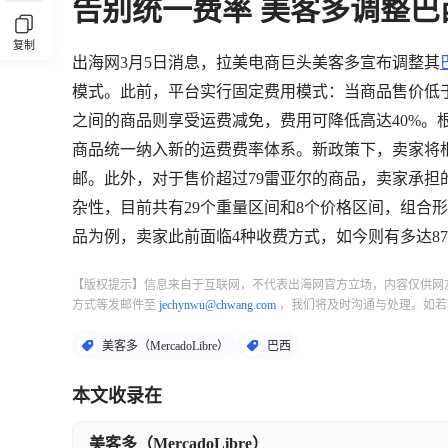
告别统一费率 美客多调整巴
复制
出海网3月5日消息，拉美电商巨头美客多宣布调整其
模式。此前，平台实行固定费用模式：当商品售价低于7
之间的商品则享受运费减免，费用可降低高达40%。
商品统一纳入新的运费费率体系。新政策下，卖家将
邮。此外，对于售价超过79雷亚尔的商品，卖家承担
杂性，目前共有29个重量区间和8个价格区间，组合形
品为例，卖家此前面临4种收费方式，如今则有多达8
【版权提示】信息来自于互联网，不代表出海网官方立场，内容仅供网
方式等发邮件至
jechynwu@chwang.com
，我们将及时沟通与处理。如若
美客多（MercadoLibre）
巴西
本文收录在
美客多（MercadoLibre）