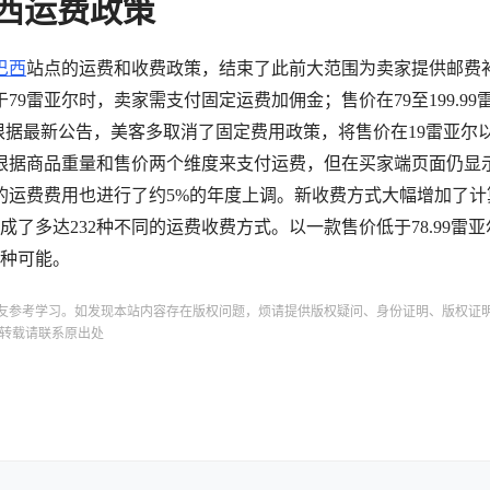
西运费政策
巴西
站点的运费和收费政策，结束了此前大范围为卖家提供邮费
9雷亚尔时，卖家需支付固定运费加佣金；售价在79至199.99
根据最新公告，美客多取消了固定费用政策，将售价在19雷亚尔
根据商品重量和售价两个维度来支付运费，但在买家端页面仍显
的运费费用也进行了约5%的年度上调。新收费方式大幅增加了计
成了多达232种不同的运费收费方式。以一款售价低于78.99雷
7种可能。
友参考学习。如发现本站内容存在版权问题，烦请提供版权疑问、身份证明、版权证
转载请联系原出处