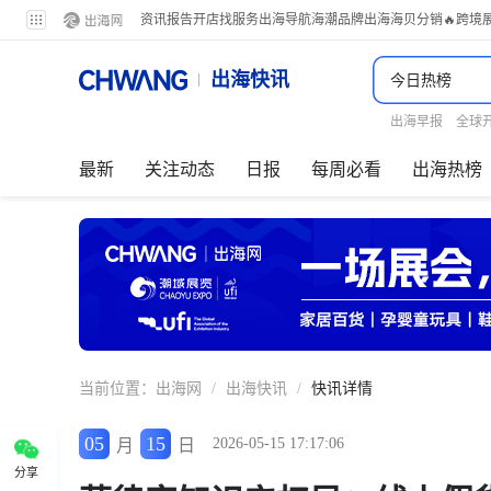
资讯
报告
开店
找服务
出海导航
海潮品牌出海
海贝分销
🔥跨境
出海快讯
出海早报
全球
最新
关注动态
日报
每周必看
出海热榜
当前位置：
出海网
/
出海快讯
/
快讯详情
05
15
2026-05-15 17:17:06
月
日
分享