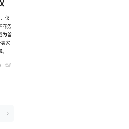
权
增，仅
子商务
成为首
个卖家
通。
明、联系