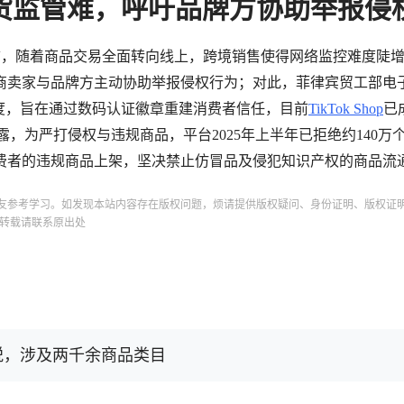
货监管难，呼吁品牌方协助举报侵
坦言，随着商品交易全面转向线上，跨境销售使得网络监控难度陡
商卖家与品牌方主动协助举报侵权行为；对此，菲律宾贸工部电
度，旨在通过数码认证徽章重建消费者信任，目前
TikTok Shop
已
中披露，为严打侵权与违规商品，平台2025年上半年已拒绝约140万
消费者的违规商品上架，坚决禁止仿冒品及侵犯知识产权的商品流
友参考学习。如发现本站内容存在版权问题，烦请提供版权疑问、身份证明、版权证
转载请联系原出处
口关税，涉及两千余商品类目