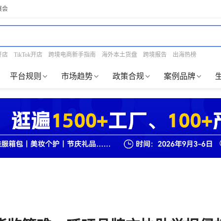
展会
开店
TikTok开店
跨境电商新手指南
海外本土货盘
跨境报告
出海热榜
平台规则
市场趋势
政策合规
案例品牌