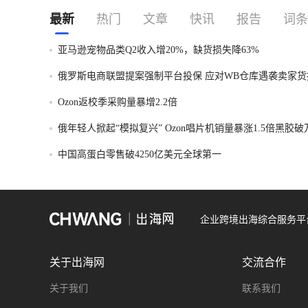
最新
热门
文章
快讯
报告
词条
亚马逊宠物品类Q2收入增20%，缺货损失降63%
俄罗斯电商联盟提案强制平台投保 应对WB仓库遇袭卖家货
Ozon返校季采购量暴增2.2倍
俄年轻人掀起“模拟复兴” Ozon唱片机销量暴涨1.5倍黑胶
中国高蛋白零售破4250亿美元全球第一
企业跨境出海综合服务平
关于出海网
交流合作
关于我们
联系我们