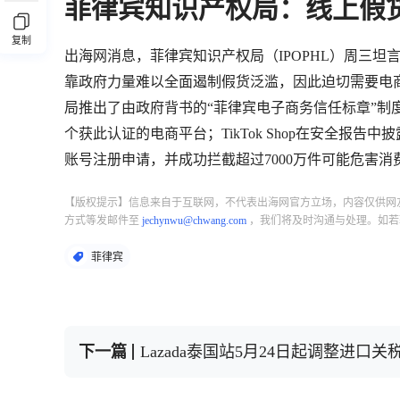
菲律宾知识产权局：线上假
复制
出海网消息，菲律宾知识产权局（IPOPHL）周三
靠政府力量难以全面遏制假货泛滥，因此迫切需要电
局推出了由政府背书的“菲律宾电子商务信任标章”制
个获此认证的电商平台；TikTok Shop在安全报告
账号注册申请，并成功拦截超过7000万件可能危害
【版权提示】信息来自于互联网，不代表出海网官方立场，内容仅供网
方式等发邮件至
jechynwu@chwang.com
，我们将及时沟通与处理。如若
菲律宾
下一篇
Lazada泰国站5月24日起调整进