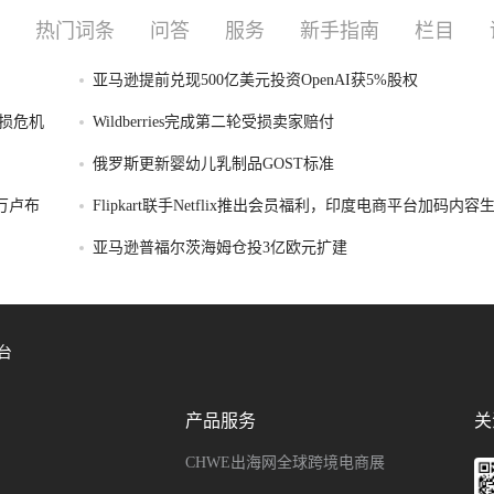
热门词条
问答
服务
新手指南
栏目
亚马逊提前兑现500亿美元投资OpenAI获5%股权
损危机
Wildberries完成第二轮受损卖家赔付
俄罗斯更新婴幼儿乳制品GOST标准
破万卢布
Flipkart联手Netflix推出会员福利，印度电商平台加码内
亚马逊普福尔茨海姆仓投3亿欧元扩建
台
产品服务
关
CHWE出海网全球跨境电商展