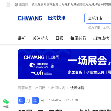
资讯
报告
开店
找服务
出海导航
海潮品牌出海
海贝分销
🔥跨境
出海快讯
出海早报
全球
最新
关注动态
日报
每周必看
出海热榜
当前位置：
出海网
/
出海快讯
/
快讯详情
05
15
2026-05-15 17:24:38
月
日
分享