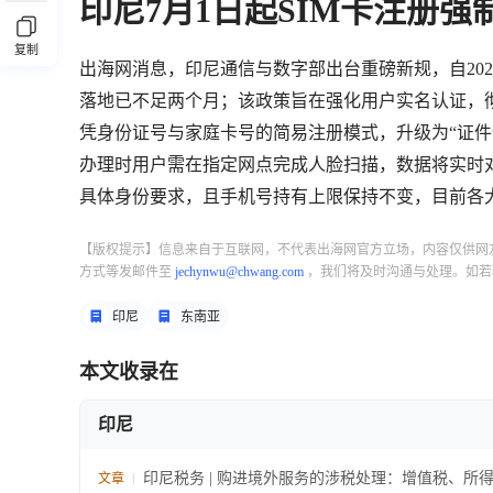
印尼7月1日起SIM卡注册
复制
出海网消息，印尼通信与数字部出台重磅新规，自202
落地已不足两个月；该政策旨在强化用户实名认证，
凭身份证号与家庭卡号的简易注册模式，升级为“证件
办理时用户需在指定网点完成人脸扫描，数据将实时
具体身份要求，且手机号持有上限保持不变，目前各
【版权提示】信息来自于互联网，不代表出海网官方立场，内容仅供网
方式等发邮件至
jechynwu@chwang.com
，我们将及时沟通与处理。如若
印尼
东南亚
本文收录在
印尼
印尼税务 | 购进境外服务的涉税处理：增值税、所
文章