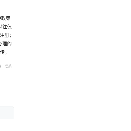
距政策
以往仅
名注册；
办理的
宣传。
明、联系