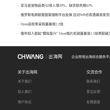
亚马逊宠物品类Q2收入增20%，缺货损失降63%
俄罗斯电商联盟提案强制平台投保 应对WB仓库遇袭卖家货
Ozon返校季采购量暴增2.2倍
俄年轻人掀起“模拟复兴” Ozon唱片机销量暴涨1.5倍黑胶
企业跨境出海综合服务平
关于出海网
交流合作
关于我们
联系我们
加入我们
意见反馈
用户协议
友情链接