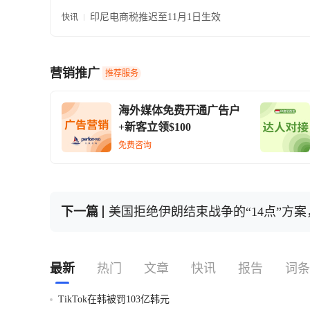
规要点
印尼电商税推迟至11月1日生效
快讯
营销推广
推荐服务
海外媒体免费开通广告户
+新客立领$100
免费咨询
下一篇
美国拒绝伊朗结束战争的“14点”方
最新
热门
文章
快讯
报告
词条
TikTok在韩被罚103亿韩元