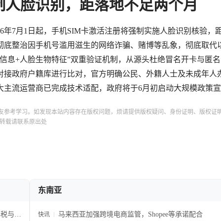
强制人脸识别，距落地不足两个月
6年7月1日起，手机SIM卡激活注册将强制实施人脸识别核验，
彻底整治因手机号滥用滋生的网络诈骗、赌博等乱象，彻底取代
信息+人脸生物特征”双重验证机制，从源头杜绝冒名开卡与匿
对接政府户籍库进行比对，官方明确公民、外籍人士及未成年人
大主流运营商已完成技术适配，政府将于6月初启动大规模政策
友参考学习。如发现本站内容存在版权问题，烦请提供版权疑问、身份证明、版权证
转载请联系原出处
东南亚
得税与合
马来西亚加强跨境电商监管，Shopee等承诺配合
快讯