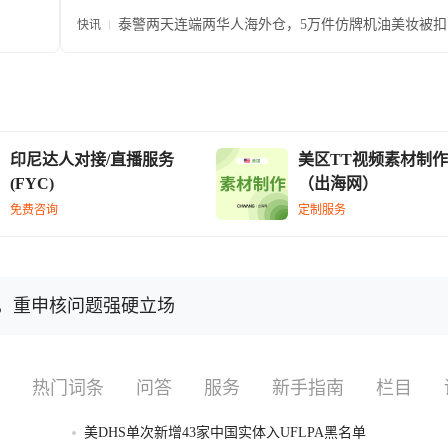
泰警两天连端两华人海外仓，5万件仿牌机油美妆被扣
快讯
印尼达人对接/直播服务
美区TT视频素材制作
(FYC)
（出海网）
免费咨询
定制服务
案，重申核问题强硬立场
热门词条
问答
服务
新手指南
栏目
美DHS单次新增43家中国实体入UFLPA黑名单