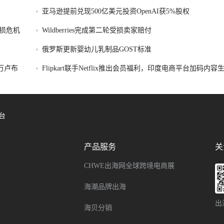
亚马逊提前兑现500亿美元投资OpenAI获5%股权
损危机
Wildberries完成第二轮受损卖家赔付
俄罗斯更新婴幼儿乳制品GOST标准
破万卢布
Flipkart联手Netflix推出会员福利，印度电商平台加码内
台
产品服务
关
CHWE出海网全球跨境电商展
海潮品牌出海
出
海贝分销