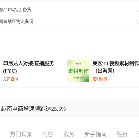
飙110%指引备货
3
工业园做战区物流备份
3
印尼达人对接/直播服务
美区TT视频素材制作
(FYC)
（出海网）
免费咨询
定制服务
越南电商增速领跑达25.5%
热门词条
问答
服务
新手指南
栏目