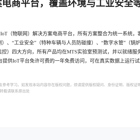
方案电商平台，覆盖环境与工业安全
出自有IoT（物联网）解决方案电商平台，所有方案整合为统一系统，
测）、“工业安全”（特种车辆与人员防碰撞）、“数字水管”（锅
监控）四大方向，所有产品均在MTS实验室预测试，并以就绪服
提供IoT平台免许可费的一年免费访问，可在真实数据上运行
友参考学习。如发现本站内容存在版权问题，烦请提供版权疑问、身份证明、版权证
转载请联系原出处