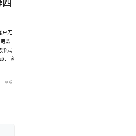
等四
客户无
炉房监
务形式
试点、验
明、联系