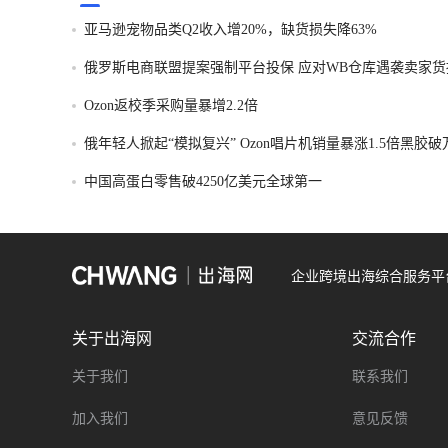
亚马逊宠物品类Q2收入增20%，缺货损失降63%
俄罗斯电商联盟提案强制平台投保 应对WB仓库遇袭卖家货
Ozon返校季采购量暴增2.2倍
俄年轻人掀起“模拟复兴” Ozon唱片机销量暴涨1.5倍黑胶
中国高蛋白零售破4250亿美元全球第一
企业跨境出海综合服务平
关于出海网
交流合作
关于我们
联系我们
加入我们
意见反馈