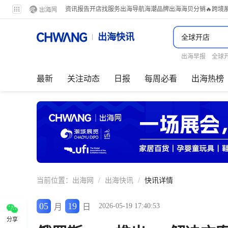
资讯
报告
开店
找服务
出海导航
海潮品牌出海
海贝分销
🔥跨境
出海快讯
出海早报
全球
最新
关注动态
日报
每周必看
出海热榜
当前位置：
出海网
/
出海快讯
/
快讯详情
05
19
2026-05-19 17:40:53
月
日
分享