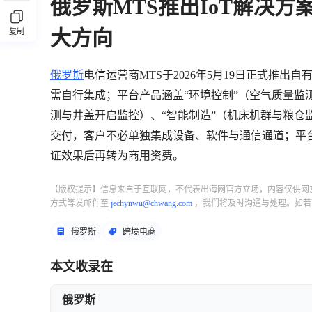
俄罗斯MTS推出IoT解决
大方向
复制
俄罗斯
电信运营商MTS于2026年5月19日正式推
需自行集成；平台产品涵盖“环境控制”（空气质量监
测与井盖开启监控）、“智能制造”（机床机群与粮仓
交付，客户不必单独集成设备、软件与通信通道；平台
证效果后再转为商用资费。
【版权提示】信息来自于互联网，不代表出海网官方立场，内容仅供网
方式等发邮件至
jechynwu@chwang.com
，我们将及时沟通与处理。如若
俄罗斯
跨境电商
本文收录在
俄罗斯