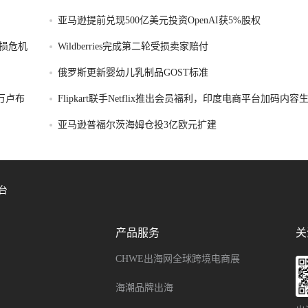
亚马逊提前兑现500亿美元投资OpenAI获5%股权
损危机
Wildberries完成第二轮受损卖家赔付
俄罗斯更新婴幼儿乳制品GOST标准
破万卢布
Flipkart联手Netflix推出会员福利，印度电商平台加码内
亚马逊普福尔茨海姆仓投3亿欧元扩建
台
产品服务
关
CHWE出海网全球跨境电商展
海潮品牌出海