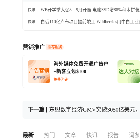
WB开学季大促8—9月开窗 电脑SSD增88%积木拼装
快讯
白俄110亿卢布项目提前竣工 Wildberries用中白
快讯
营销推广
推荐服务
海外媒体免费开通广告户
+新客立领$100
免费咨询
下一篇
东盟数字经济GMV突破3050亿美元，
最新
热门
文章
快讯
报告
词条