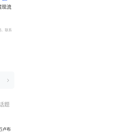
提现流
明、联系
话题
搜索
选品
破万卢布