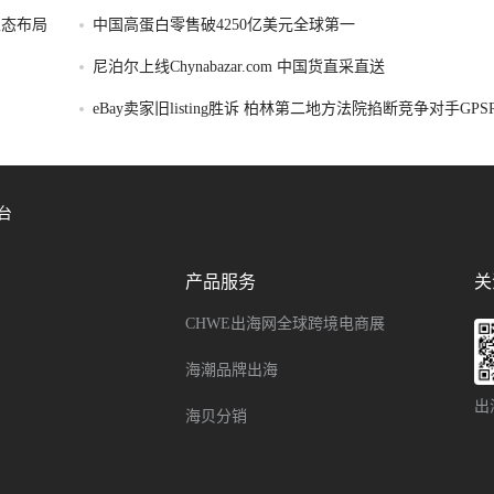
容生态布局
中国高蛋白零售破4250亿美元全球第一
尼泊尔上线Chynabazar.com 中国货直采直送
eBay卖家旧listing胜诉 柏林第二地方法院掐断竞争对手GP
令
台
产品服务
关
CHWE出海网全球跨境电商展
海潮品牌出海
出
海贝分销