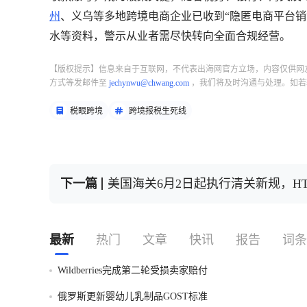
州
、义乌等多地跨境电商企业已收到“隐匿电商平台
水等资料，警示从业者需尽快转向全面合规经营。
【版权提示】信息来自于互联网，不代表出海网官方立场，内容仅供网
方式等发邮件至
jechynwu@chwang.com
，我们将及时沟通与处理。如若
税眼跨境
跨境报税生死线
下一篇
美国海关6月2日起执行清关新规，H
最新
热门
文章
快讯
报告
词条
Wildberries完成第二轮受损卖家赔付
俄罗斯更新婴幼儿乳制品GOST标准