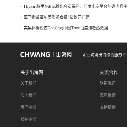
Flipkart联手Netflix推出会员福利，印度电商平台加码内
亚马逊普福尔茨海姆仓投3亿欧元扩建
美集体诉讼控Google向中国Temu百度泄敏感数据
企业跨境出海综合服务平
关于出海网
交流合作
关于我们
联系我们
加入我们
意见反馈
用户协议
友情链接
隐私协议