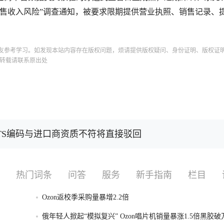
销售收入风险”调查通知，被要求限期提供营业执照、销售记录、
友参考学习。如发现本站内容存在版权问题，烦请提供版权疑问、身份证明、版权证
转载请联系原出处
TS编码与进口商资质不符将直接驳回
热门词条
问答
服务
新手指南
栏目
Ozon返校季采购量暴增2.2倍
俄年轻人掀起“模拟复兴” Ozon唱片机销量暴涨1.5倍黑胶