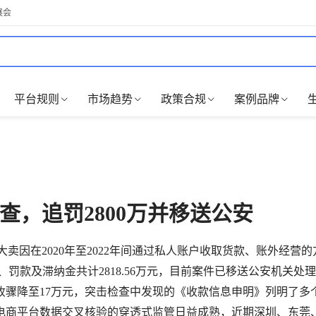
展会
平台规则
市场趋势
政策合规
案例品牌
被查，追罚2800万并移送公安
大卖因在2020年至2022年间通过私人账户收取货款、账外经营
、罚款及滞纳金共计2818.56万元，目前案件已移送公安机关处
营收骤降至17万元，突击检查中发现的《收款信息申明》列明了多
电商平台数据交叉核验的穿透式监管日益成熟，近期深圳、东莞