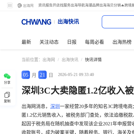
资讯
报告
开店
找服务
出海导航
海潮品牌出海
海贝分销
🔥跨境
出海快讯
最新
关注动态
日报
每周必看
出海热榜
当前位置：
出海网
/
出海快讯
/
快讯详情
05
21
2026-05-21 09:33:40
月
日
分享
深圳3C大卖隐匿1.2亿收入
复制
出海网消息，
深圳
一家经营20多年的知名3C跨境电商
匿1.2亿元销售收入，被税务部门查处，依法追缴税款
起因于税务局在随机抽查中发现该企业2021年申报
收款账号，成为破案关键，随着税务、银行、海关及