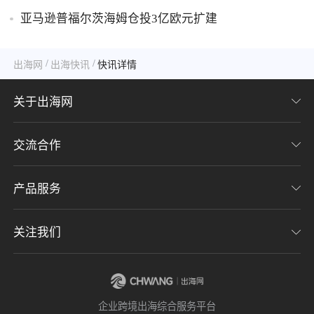
亚马逊普福尔茨海姆仓投3亿欧元扩建
/
/
出海网
出海快讯
快讯详情
关于出海网
交流合作
关于我们
加入我们
产品服务
联系我们
用户协议
意见反馈
关注我们
CHWE全球跨境电商展
隐私协议
海潮品牌出海
出海网服务号
企业跨境出海综合服务平台
海贝分销