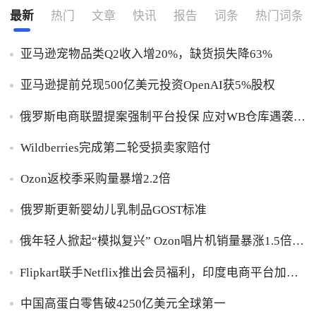
最新
热门
文章
快讯
报告
词条
热门词条
亚马逊宠物品类Q2收入增20%，缺货损失降63%
亚马逊提前兑现500亿美元投资OpenAI获5%股权
俄罗斯电商联盟提案强制平台投保 应对WB仓库遇袭卖
家货损危机
Wildberries完成第二轮受损卖家赔付
Ozon返校季采购量暴增2.2倍
俄罗斯更新婴幼儿乳制品GOST标准
俄年轻人掀起“模拟复兴” Ozon唱片机销量暴涨1.5倍黑
胶破万卢布
Flipkart联手Netflix推出会员福利，印度电商平台加码
内容生态布局
中国高蛋白零售破4250亿美元全球第一