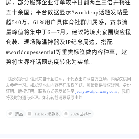
屏，部分服饰企业订单较平日翻两至三倍并销往
五十余国；平台数据显示#worldcup话题发帖量
了解出海网
超540万、61%用户具体育社群归属感，赛事流
量峰值将集中于6—7月，建议跨境卖家围绕应援
套装、现场降温神器及IP纪念周边，搭配
#worldcupessential等垂类标签做内容种草，趁
势将世界杯话题热度转化为实单。
【版权提示】信息来自于互联网，不代表出海网官方立场，内容仅供网
友参考学习。如发现本站内容存在版权问题，烦请提供版权疑问、身份
证明、版权证明、联系方式等发邮件至
jechynwu@chwang.com
，我们
将及时沟通与处理。如若转载请联系原出处
选品
TikTok 爆款池
2026世界杯