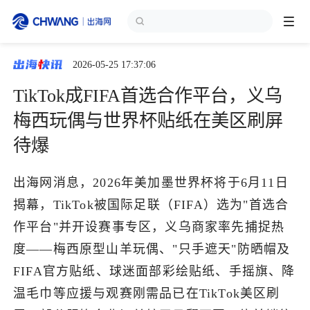
2026-05-25 17:37:06
跨境展会
登录/注册
个人中心
TikTok成FIFA首选合作平台，义乌
出海服务
梅西玩偶与世界杯贴纸在美区刷屏
待爆
出海资讯
出海网消息，2026年美加墨世界杯将于6月11日
跨境报告
揭幕，TikTok被国际足联（FIFA）选为"首选合
作平台"并开设赛事专区，义乌商家率先捕捉热
出海导航
度——梅西原型山羊玩偶、"只手遮天"防晒帽及
FIFA官方贴纸、球迷面部彩绘贴纸、手摇旗、降
出海交流群
温毛巾等应援与观赛刚需品已在TikTok美区刷