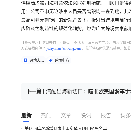
供应商均被司法机关依法采取强制措施，司顺同步将
用；公司重申无论涉事人员是否离职均一查到底，此次动
最高可判无期徒刑的新规背景下，折射出跨境电商行
应链灰色利益链的规范化趋势，也为广大跨境卖家敲
【版权提示】信息来自于互联网，不代表出海网官方立场，内容仅供网
方式等发邮件至
jechynwu@chwang.com
，我们将及时沟通与处理。如若
跨境大瓜
跨境电商
下一篇
汽配出海新切口：瞄准欧美国龄车手
最新
热门
文章
快讯
报告
词条
美DHS单次新增43家中国实体入UFLPA黑名单