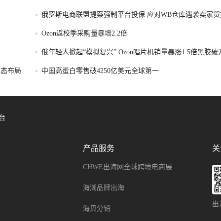
俄罗斯电商联盟提案强制平台投保 应对WB仓库遇袭卖家货
Ozon返校季采购量暴增2.2倍
俄年轻人掀起“模拟复兴” Ozon唱片机销量暴涨1.5倍黑胶
容生态布局
中国高蛋白零售破4250亿美元全球第一
台
产品服务
关
CHWE出海网全球跨境电商展
海潮品牌出海
出
海贝分销