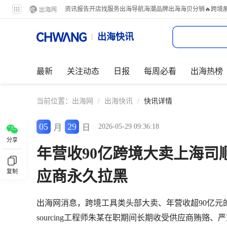
资讯
报告
开店
找服务
出海导航
海潮品牌出海
海贝分销
🔥跨境
出海快讯
最新
关注动态
日报
每周必看
出海热榜
当前位置：
出海网
/
出海快讯
/
快讯详情
05
29
2026-05-29 09:36:18
月
日
分享
年营收90亿跨境大卖上海司
应商永久拉黑
复制
出海网消息，跨境工具类头部大卖、年营收超90亿元的
sourcing工程师朱某在职期间长期收受供应商贿