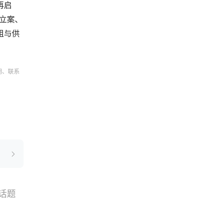
再启
事立案、
租与供
明、联系
话题
搜索
选品