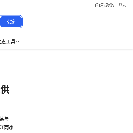
登录
搜索
生态工具
家供
罗某与
浙江两家