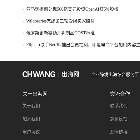
亚马逊提前兑现500亿美元投资OpenAI获5%股权
Wildberries完成第二轮受损卖家赔付
俄罗斯更新婴幼儿乳制品GOST标准
Flipkart联手Netflix推出会员福利，印度电商平台加码内
企业跨境出海综合服务平
关于出海网
交流合作
关于我们
联系我们
加入我们
意见反馈
用户协议
友情链接