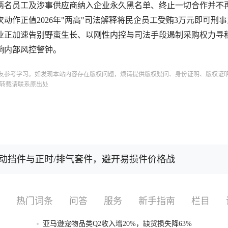
两名员工及涉事供应商纳入企业永久黑名单、终止一切合作并不
作正值2026年"两高"司法解释将民企员工受贿3万元即可刑
业正加速告别野蛮生长、以刚性内控与司法手段遏制采购权力寻
响内部风控警钟。
友参考学习。如发现本站内容存在版权问题，烦请提供版权疑问、身份证明、版权证
转载请联系原出处
动挡件与正时/排气套件，避开易损件价格战
热门词条
问答
服务
新手指南
栏目
亚马逊宠物品类Q2收入增20%，缺货损失降63%