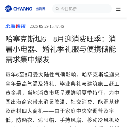
今日热榜
2026-05-29 13:47:46
跨境展会
登录/注册
个人中心
哈塞克斯坦6—8月迎消费旺季：消
出海服务
暑小电器、婚礼季礼服与便携储能
需求集中爆发
出海资讯
每年6至8月受大陆性气候影响，哈萨克斯坦迎来
跨境报告
全年最高气温及婚礼、毕业典礼与建筑施工赶工
黄金期，当地消费市场呈现鲜明夏季特征，为中
出海导航
国出海商家带来消暑降温、社交消费、能源基建
及建材四大商机——由于家庭中央空调普及率
出海交流群
低，防晒衣、遮阳帽、手持风扇、移动冷风机及