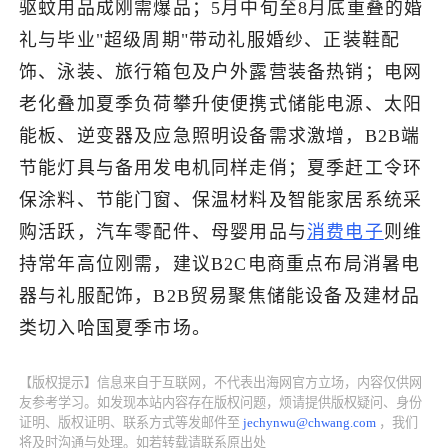
驱蚊用品成刚需爆品；5月中旬至8月底重叠的婚
礼与毕业"超级周期"带动礼服婚纱、正装鞋配
了解出海网
饰、泳装、旅行箱包及户外露营装备热销；电网
老化叠加夏季负荷攀升使便携式储能电源、太阳
能板、逆变器及应急照明设备需求激增，B2B端
节能灯具与备用发电机同样走俏；夏季赶工令环
保涂料、节能门窗、保温材料及智能家居系统采
购活跃，汽车零配件、母婴用品与
消费电子
则维
持常年高位刚需，建议B2C电商重点布局消暑电
器与礼服配饰，B2B贸易聚焦储能设备及建材品
类切入哈国夏季市场。
【版权提示】信息来自于互联网，不代表出海网官方立场，内容仅供网
友参考学习。如发现本站内容存在版权问题，烦请提供版权疑问、身份
证明、版权证明、联系方式等发邮件至
jechynwu@chwang.com
，我们
将及时沟通与处理。如若转载请联系原出处