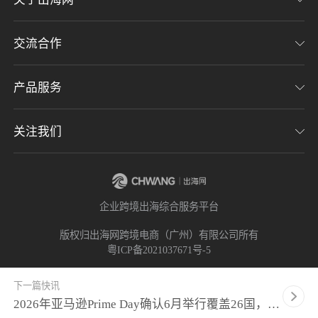
交流合作
关于我们
加入我们
产品服务
联系我们
用户协议
意见反馈
关注我们
CHWE全球跨境电商展
隐私协议
海潮品牌出海
出海网服务号
企业跨境出海综合服务平台
海贝分销
出海网小程序
版权归出海网跨境电商（广州）有限公司所有
粤ICP备2021037671号-5
出海网社群
下一篇快讯
2026年亚马逊Prime Day确认6月举行覆盖26国，