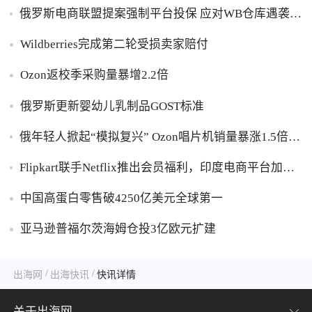
俄罗斯电商联盟提案强制平台投保 应对WB仓库遇袭卖
家货损危机
Wildberries完成第二轮受损卖家赔付
Ozon返校季采购量暴增2.2倍
俄罗斯更新婴幼儿乳制品GOST标准
俄年轻人掀起“模拟复兴” Ozon唱片机销量暴涨1.5倍黑
胶破万卢布
Flipkart联手Netflix推出会员福利，印度电商平台加码
内容生态布局
中国高蛋白零售破4250亿美元全球第一
亚马逊普福尔茨海姆仓投3亿欧元扩建
/
/
出海网
出海快讯
快讯详情
关于出海网