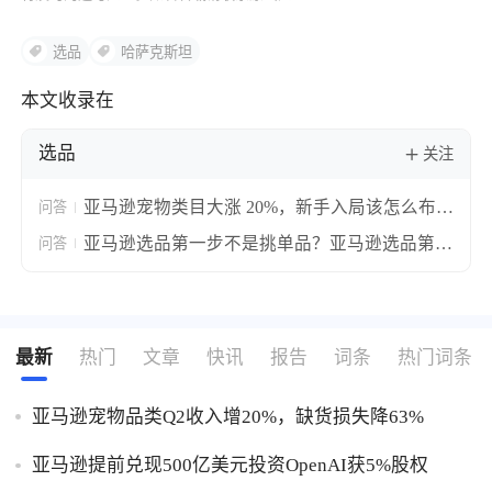
选品
哈萨克斯坦
本文收录在
选品
关注
亚马逊宠物类目大涨 20%，新手入局该怎么布
问答
局？亚马逊宠物类目新手入局实操攻略！
亚马逊选品第一步不是挑单品？亚马逊选品第一
问答
步思路解析！
最新
热门
文章
快讯
报告
词条
热门词条
亚马逊宠物品类Q2收入增20%，缺货损失降63%
亚马逊提前兑现500亿美元投资OpenAI获5%股权