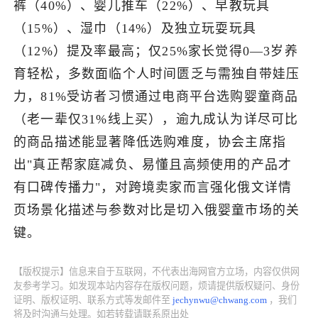
裤（40%）、婴儿推车（22%）、早教玩具
（15%）、湿巾（14%）及独立玩耍玩具
了解出海网
（12%）提及率最高；仅25%家长觉得0—3岁养
育轻松，多数面临个人时间匮乏与需独自带娃压
力，81%受访者习惯通过电商平台选购婴童商品
（老一辈仅31%线上买），逾九成认为详尽可比
的商品描述能显著降低选购难度，协会主席指
出"真正帮家庭减负、易懂且高频使用的产品才
有口碑传播力"，对跨境卖家而言强化俄文详情
页场景化描述与参数对比是切入俄婴童市场的关
键。
【版权提示】信息来自于互联网，不代表出海网官方立场，内容仅供网
友参考学习。如发现本站内容存在版权问题，烦请提供版权疑问、身份
证明、版权证明、联系方式等发邮件至
jechynwu@chwang.com
，我们
将及时沟通与处理。如若转载请联系原出处