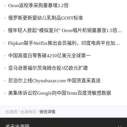
Ozon返校季采购量暴增2.2倍
俄罗斯更新婴幼儿乳制品GOST标准
俄年轻人掀起“模拟复兴” Ozon唱片机销量暴涨1.5倍黑
胶破万卢布
Flipkart联手Netflix推出会员福利，印度电商平台加码
内容生态布局
中国高蛋白零售破4250亿美元全球第一
亚马逊普福尔茨海姆仓投3亿欧元扩建
尼泊尔上线Chynabazar.com 中国货直采直送
美集体诉讼控Google向中国Temu百度泄敏感数据
/
/
出海网
出海快讯
快讯详情
关于出海网