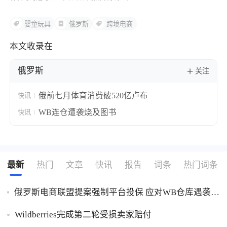
婴童玩具
俄罗斯
跨境电商
本文收录在
俄罗斯
关注
俄前七月体育消费破520亿卢布
快讯
WB连仓遭袭烧及图书
快讯
最新
热门
文章
快讯
报告
词条
热门词条
俄罗斯电商联盟提案强制平台投保 应对WB仓库遇袭卖
家货损危机
Wildberries完成第二轮受损卖家赔付