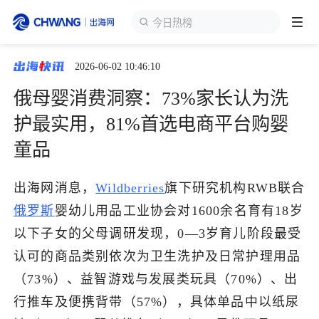
今日热榜
2026-06-02 10:46:10
跨境展会
登录/注册
个人中心
俄母婴消费洞察：73%家长认为洗
出海服务
护最实用，81%首选电商平台购婴
童品
出海资讯
出海网消息，
Wildberries
旗下研究机构RWB联合
跨境报告
俄罗斯
婴幼儿用品工业协会对1600余名育有18岁
以下子女的父母调研发现，0—3岁育儿阶段最受
出海导航
认可的商品类别依次为卫生洗护及日常护理用品
（73%）、益智游戏与发展类玩具（70%）、出
出海交流群
行推车及便携背带（57%），具体单品中以纸尿