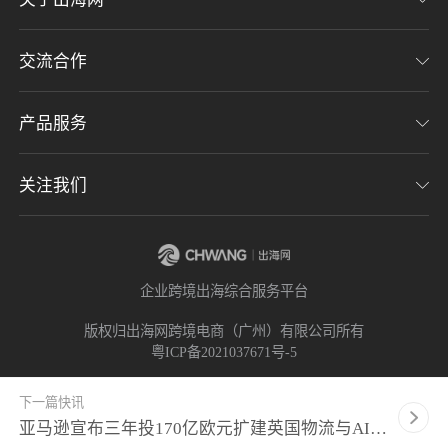
交流合作
关于我们
加入我们
产品服务
联系我们
用户协议
意见反馈
关注我们
CHWE全球跨境电商展
隐私协议
海潮品牌出海
出海网服务号
企业跨境出海综合服务平台
海贝分销
出海网小程序
版权归出海网跨境电商（广州）有限公司所有
粤ICP备2021037671号-5
出海网社群
下一篇快讯
亚马逊宣布三年投170亿欧元扩建英国物流与AI基