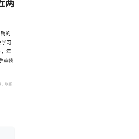
近两
开销的
及学习
升，年
二手童装
明、联系