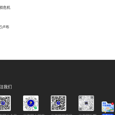
损危机
破万卢布
注我们