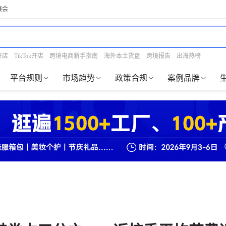
展会
开店
TikTok开店
跨境电商新手指南
海外本土货盘
跨境报告
出海热榜
平台规则
市场趋势
政策合规
案例品牌