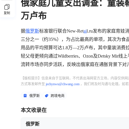
俄家庭儿童支出调查：童装
万卢布
复制
据
俄罗斯
标准银行联合New-Ret
ai
l.ru发布的家庭
三分之一（约35%），为占比最高的单项，其次为食
用品的平均预算可达1.8万—2万卢布，其中童装消
轻父母更倾向通过Wildberries、Ozon及Dets
流转市场亦同步活跃，反映出俄家庭在通胀背景下对
【版权提示】信息来自于互联网，不代表出海网官方立场，内容仅供网
方式等发邮件至
jechynwu@chwang.com
，我们将及时沟通与处理。如若
俄罗斯
跨境电商
本文收录在
俄罗斯