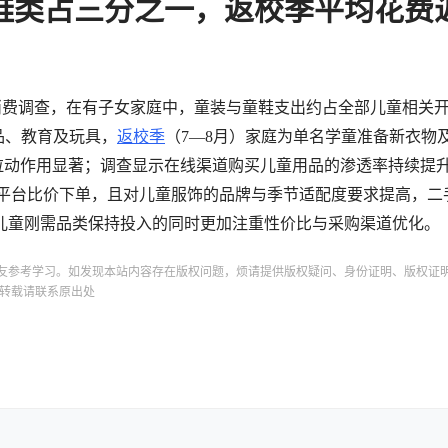
鞋类占三分之一，返校季平均花费
育娃消费调查，在有子女家庭中，童装与童鞋支出约占全部儿童相关
品、教育及玩具，
返校季
（7—8月）家庭为单名学童准备新衣物
费拉动作用显著；调查显示在线渠道购买儿童用品的渗透率持续提
ky Mir线上平台比价下单，且对儿童服饰的品牌与季节适配度要求提高，
儿童刚需品类保持投入的同时更加注重性价比与采购渠道优化。
友参考学习。如发现本站内容存在版权问题，烦请提供版权疑问、身份证明、版权证
转载请联系原出处