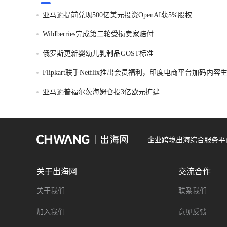
亚马逊提前兑现500亿美元投资OpenAI获5%股权
Wildberries完成第二轮受损卖家赔付
俄罗斯更新婴幼儿乳制品GOST标准
Flipkart联手Netflix推出会员福利，印度电商平台加码内
亚马逊普福尔茨海姆仓投3亿欧元扩建
企业跨境出海综合服务平
关于出海网
交流合作
关于我们
联系我们
加入我们
意见反馈