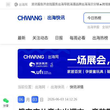
资讯
报告
开店
找服务
出海导航
海潮品牌出海
海贝分销
🔥跨境
出海快讯
出海早报
全球
最新
关注动态
日报
每周必看
出海热榜
当前位置：
出海网
/
出海快讯
/
快讯详情
06
03
2026-06-03 14:12:26
月
日
分享