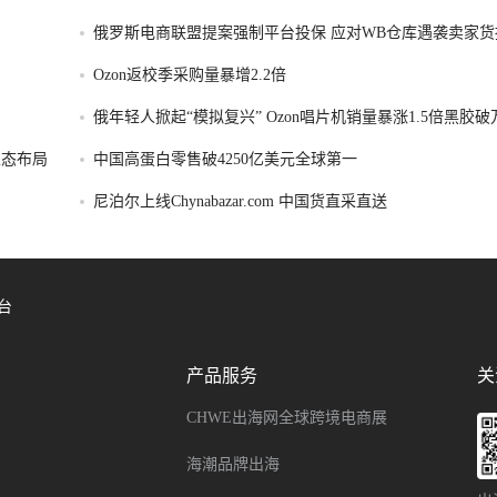
俄罗斯电商联盟提案强制平台投保 应对WB仓库遇袭卖家货
Ozon返校季采购量暴增2.2倍
俄年轻人掀起“模拟复兴” Ozon唱片机销量暴涨1.5倍黑胶
容生态布局
中国高蛋白零售破4250亿美元全球第一
尼泊尔上线Chynabazar.com 中国货直采直送
台
产品服务
关
CHWE出海网全球跨境电商展
海潮品牌出海