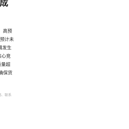
六成
、高预
%预计未
辑发生
核心竞
质量超
确保货
明、联系