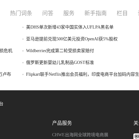
热门词条
问答
服务
新手指南
栏目
美DHS单次新增43家中国实体入UFLPA黑名单
亚马逊提前兑现500亿美元投资OpenAI获5%股权
损危机
Wildberries完成第二轮受损卖家赔付
俄罗斯更新婴幼儿乳制品GOST标准
破万卢布
Flipkart联手Netflix推出会员福利，印度电商平台加码内
台
产品服务
关
CHWE出海网全球跨境电商展