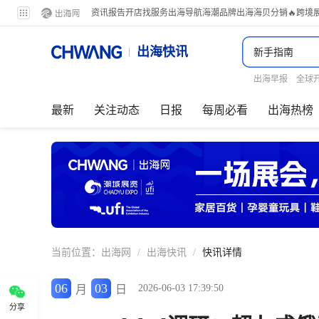
资讯
报告
开店
找服务
出海导航
海潮品牌出海
海贝分销
🔥跨境
出海快讯
出海早报
全球
最新
关注动态
日报
每周必看
出海热榜
当前位置：
出海网
/
出海快讯
/
快讯详情
06
03
2026-06-03 17:39:50
月
日
分享