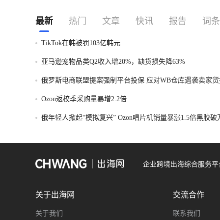
最新
热门
文章
快讯
报告
词条
TikTok在韩被罚103亿韩元
亚马逊宠物品类Q2收入增20%，缺货损失降63%
俄罗斯电商联盟提案强制平台投保 应对WB仓库遇袭卖家货
Ozon返校季采购量暴增2.2倍
俄年轻人掀起“模拟复兴” Ozon唱片机销量暴涨1.5倍黑胶
企业跨境出海综合服务平
关于出海网
交流合作
关于我们
联系我们