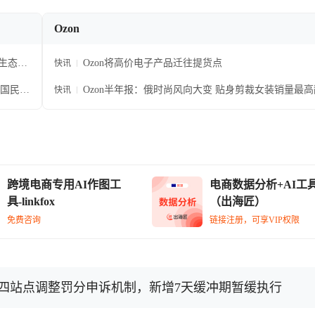
Ozon
土生态融
Ozon将高价电子产品迁往提货点
快讯
国国民级
Ozon半年报：俄时尚风向大变 贴身剪裁女装销量最
快讯
跨境电商专用AI作图工
电商数据分析+AI工
具-linkfox
（出海匠）
免费咨询
链接注册，可享VIP权限
巴西四站点调整罚分申诉机制，新增7天缓冲期暂缓执行