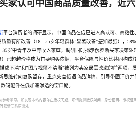
七成俄买家认可中国商品质量改善，近
斯
平台消费者的调研显示，中国商品在俄已进入高认可、高粘性
质量有所改善（18—25岁年轻群体"显著改善"感知最强），58
—35岁中青年及中等收入家庭；调研同时揭示俄罗斯买家决策逻
素）已超越价格成为首要购买依据，平台保障与性价比共同构成
描述不清"和"图片视频不清晰"被列为卖家最需改进的前两项，
拉新思维转向复购留存，重点完善俄语商品详情、引导带图评价并
）及数码配件在俄加速渗透的窗口期。
友参考学习。如发现本站内容存在版权问题，烦请提供版权疑问、身份证明、版权证
转载请联系原出处