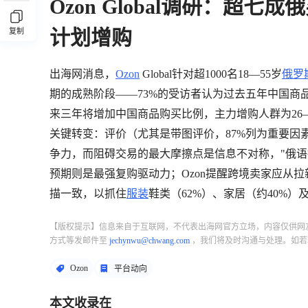
Ozon Global调研：超
计划增购
复制
出海网消息，
Ozon
Global针对超1000名18—55岁
俄罗
期的成熟阶段——73%的受访者认为过去五年中国商品
来三年将增加中国商品购买比例，主力增购人群为26
关键转变：评价（尤其是带图评价，87%列为重要因
争力，而阻碍交易的最大摩擦点是信息不对称，"俄语
预期则是最强复购驱动力；Ozon提醒跨境卖家应从
描一致，以抓住
服装
鞋类（62%）、家居（约40%
【版权提示】信息来自于互联网，不代表出海网官方立场，内容仅供网
方式等发邮件至
jechynwu@chwang.com
，我们将及时沟通与处理。如若
Ozon
平台动向
本文收录在