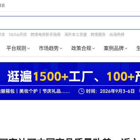
展会
开店
TikTok开店
跨境电商新手指南
海外本土货盘
跨境报告
出海热榜
平台规则
市场趋势
政策合规
案例品牌