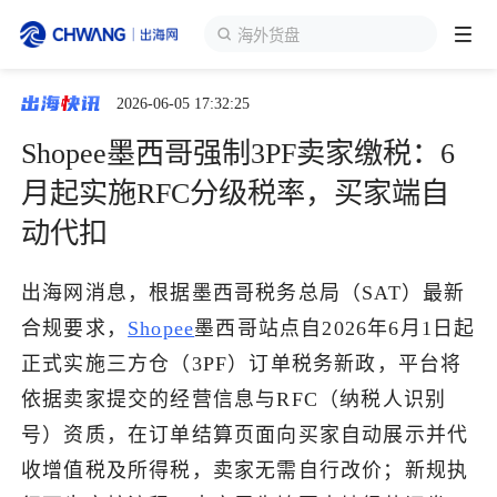
海外货盘
2026-06-05 17:32:25
跨境展会
登录/注册
个人中心
Shopee墨西哥强制3PF卖家缴税：6
出海服务
月起实施RFC分级税率，买家端自
动代扣
出海资讯
出海网消息，根据墨西哥税务总局（SAT）最新
跨境报告
合规要求，
Shopee
墨西哥站点自2026年6月1日起
正式实施三方仓（3PF）订单税务新政，平台将
出海导航
依据卖家提交的经营信息与RFC（纳税人识别
号）资质，在订单结算页面向买家自动展示并代
出海交流群
收增值税及所得税，卖家无需自行改价；新规执