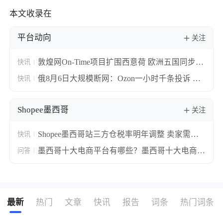
本文收录在
平台动向
关注
敦煌网On-Time项目扩围西意荷 欧洲五国同步上
快讯
线“晚必赔”保障
俄8月6日大规模断网：Ozon一小时千条投诉 电
快讯
商与金融平台集体宕机
Shopee墨西哥
关注
Shopee墨西哥站三方仓税率明年调整 卖家需尽
快讯
快提交税务信息
墨西哥十大电商平台有哪些？墨西哥十大电商平
问答
台排名！
最新
热门
文章
快讯
报告
词条
热门词条