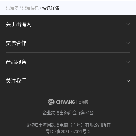
/
/
出海网
出海快讯
快讯详情
关于出海网
交流合作
关于我们
加入我们
产品服务
联系我们
用户协议
意见反馈
关注我们
CHWE全球跨境电商展
隐私协议
海潮品牌出海
出海网服务号
企业跨境出海综合服务平台
海贝分销
出海网小程序
版权归出海网跨境电商（广州）有限公司所有
粤ICP备2021037671号-5
出海网社群