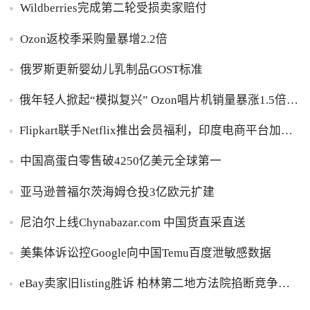
Wildberries完成第二轮受损卖家赔付
Ozon返校季采购量暴增2.2倍
俄罗斯更新婴幼儿乳制品GOST标准
俄年轻人掀起“模拟复兴” Ozon唱片机销量暴涨1.5倍黑
胶破万卢布
Flipkart联手Netflix推出会员福利，印度电商平台加码
内容生态布局
中国高蛋白零售破4250亿美元全球第一
亚马逊普福尔茨海姆仓投3亿欧元扩建
尼泊尔上线Chynabazar.com 中国货直采直送
美集体诉讼控Google向中国Temu百度泄敏感数据
eBay卖家旧listing胜诉 柏林第二地方法院掐断竞争对
手GPSR追溯禁令