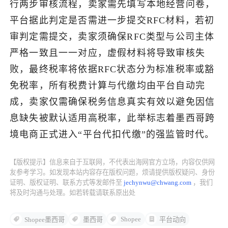
行两步审核流程，卖家需先填写本地经营问卷，
平台据此判定是否需进一步提交RFC材料，若初
了解出海网
审判定需提交，卖家须确保RFC类型与公司主体
严格一致且一一对应，虚假材料将导致审核失
败，最终税率将依据RFC状态分为标准税率或豁
免税率，所有税费计算与代缴均由平台自动完
成，卖家仅需确保税务信息真实有效以避免因信
息缺失被默认适用高税率，此举标志着墨西哥跨
境电商正式进入“平台代扣代缴”的强监管时代。
【版权提示】信息来自于互联网，不代表出海网官方立场，内容仅供网
友参考学习。如发现本站内容存在版权问题，烦请提供版权疑问、身份
证明、版权证明、联系方式等发邮件至
jechynwu@chwang.com
，我们
将及时沟通与处理。如若转载请联系原出处
Shopee
Shopee墨西哥
墨西哥
平台动向