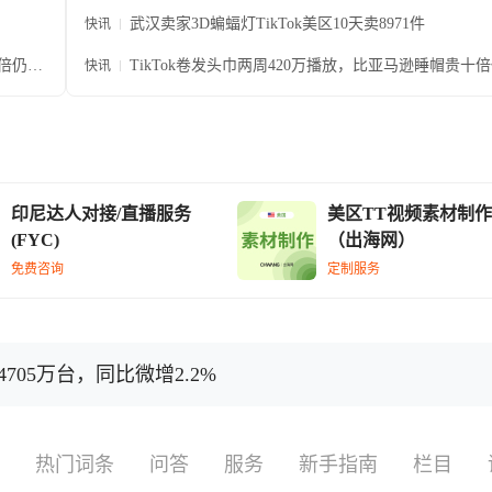
武汉卖家3D蝙蝠灯TikTok美区10天卖8971件
快讯
十倍仍卖
TikTok卷发头巾两周420万播放，比亚马逊睡帽贵十
快讯
断货
印尼达人对接/直播服务
美区TT视频素材制作
(FYC)
（出海网）
免费咨询
定制服务
705万台，同比微增2.2%
热门词条
问答
服务
新手指南
栏目