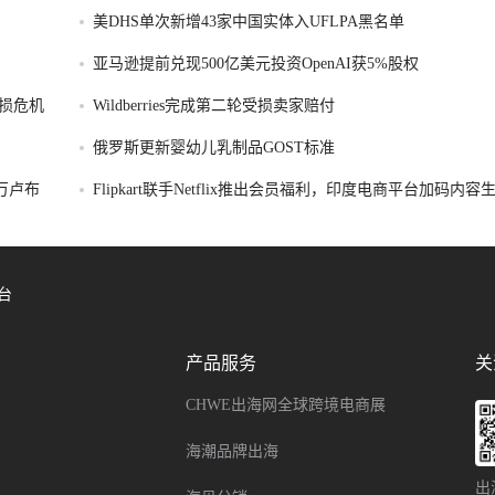
美DHS单次新增43家中国实体入UFLPA黑名单
亚马逊提前兑现500亿美元投资OpenAI获5%股权
损危机
Wildberries完成第二轮受损卖家赔付
俄罗斯更新婴幼儿乳制品GOST标准
破万卢布
Flipkart联手Netflix推出会员福利，印度电商平台加码内
台
产品服务
关
CHWE出海网全球跨境电商展
海潮品牌出海
出