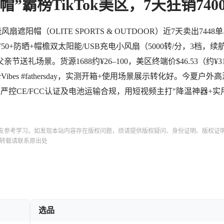
霸榜TikTok美区，7天狂销740
风扇遮阳帽（OLITE SPORTS & OUTDOOR）近7天卖出7448
0+防晒+帽檐双太阳能/USB充电小风扇（5000转/分，3档，续航
场景。货源1688约¥26–100，美区终端价$46.53（约¥3
bes #fathersday，实测开箱+使用场景展示转化好。今夏户外高
控CE/FCC认证及电池运输合规，用短视频主打"降温神器+实
友参考学习。如发现本站内容存在版权问题，烦请提供版权疑问、身份证明、版权证
转载请联系原出处
选品