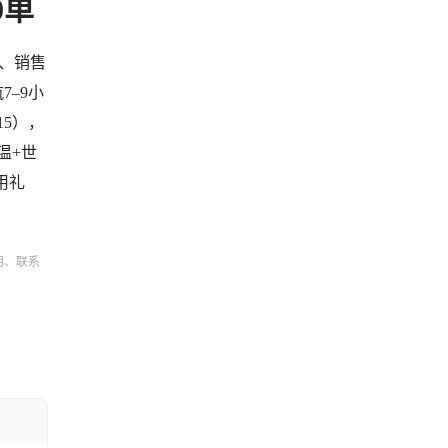
0单
单、销售
7–9小
15），
温+世
用礼
明、联系