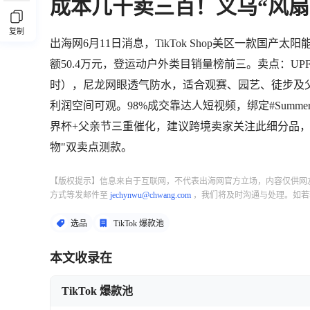
成本几十卖三百！义乌“风扇帽”
复制
出海网6月11日消息，TikTok Shop美区一款国产太阳能
额50.4万元，登运动户外类目销量榜前三。卖点：UPF5
时），尼龙网眼透气防水，适合观赛、园艺、徒步及父亲节送礼
利润空间可观。98%成交靠达人短视频，绑定#SummerVi
界杯+父亲节三重催化，建议跨境卖家关注此细分品，严
物"双卖点测款。
【版权提示】信息来自于互联网，不代表出海网官方立场，内容仅供网
方式等发邮件至
jechynwu@chwang.com
，我们将及时沟通与处理。如若
选品
TikTok 爆款池
本文收录在
TikTok 爆款池