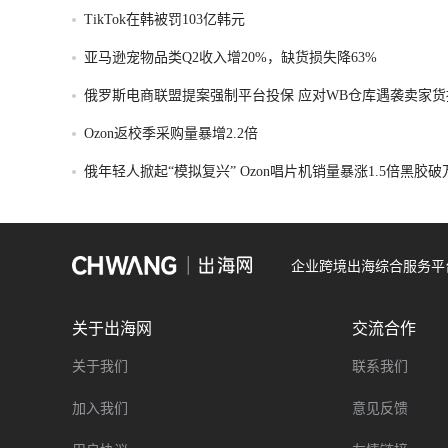
TikTok在韩被罚103亿韩元
亚马逊宠物品类Q2收入增20%，缺货损失降63%
俄罗斯电商联盟提案强制平台投保 应对WB仓库遇袭卖家货
Ozon返校季采购量暴增2.2倍
俄年轻人掀起“模拟复兴” Ozon唱片机销量暴涨1.5倍黑胶
企业跨境出海综合服务平
关于出海网
交流合作
关于我们
联系我们
加入我们
意见反馈