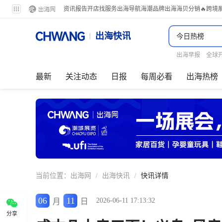
资讯
报告
开店
找服务
出海导航
海潮品牌出海
海贝分销
🔥跨境
出海快讯
出海早报
全球
最新
关注动态
日报
每周必看
出海热榜
当前位置：
出海网
/
出海快讯
/
快讯详情
06
11
2026-06-11 17:13:32
月
日
分享