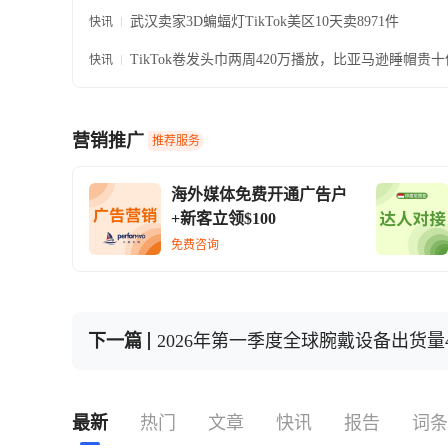
武汉卖家3D蝙蝠灯TikTok美区10天卖8971件
快讯
TikTok卷发头巾两周420万播放，比亚马逊睡帽贵
快讯
断货
营销推广
推荐服务
海外媒体免费开通广告户
+新客立领$100
免费咨询
下一篇
2026年第一季度全球腕戴设备出货量4
最新
热门
文章
快讯
报告
词条