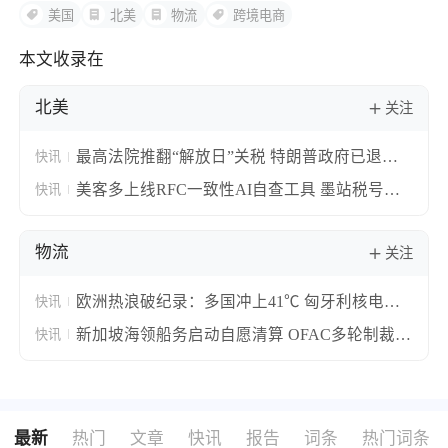
美国
北美
物流
跨境电商
本文收录在
北美
关注
最高法院推翻“解放日”关税 特朗普政府已退税
快讯
1000亿美元占征敛六成
美客多上线RFC一致性AI自查工具 墨站税号主
快讯
体不一致卖家可自助核验
物流
关注
欧洲热浪破纪录：多国冲上41℃ 匈牙利核电站
快讯
停摆莱茵河航运中断
新加坡海领船务启动自愿清算 OFAC多轮制裁压
快讯
垮全球前13班轮
最新
热门
文章
快讯
报告
词条
热门词条