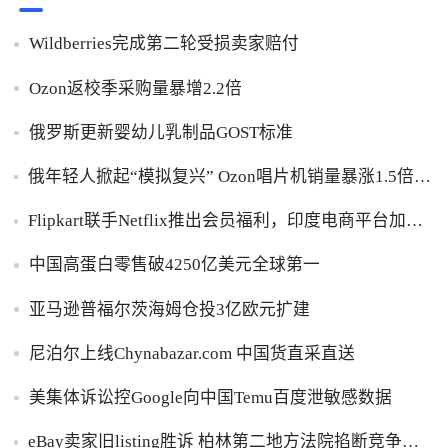
Wildberries完成第二轮受损卖家赔付
Ozon返校季采购量暴增2.2倍
俄罗斯更新婴幼儿乳制品GOST标准
俄年轻人掀起“模拟复兴” Ozon唱片机销量暴涨1.5倍黑
胶破万卢布
Flipkart联手Netflix推出会员福利，印度电商平台加码
内容生态布局
中国高蛋白零售破4250亿美元全球第一
亚马逊普福尔茨海姆仓投3亿欧元扩建
尼泊尔上线Chynabazar.com 中国货直采直送
美集体诉讼控Google向中国Temu百度泄敏感数据
eBay卖家旧listing胜诉 柏林第二地方法院掐断竞争对