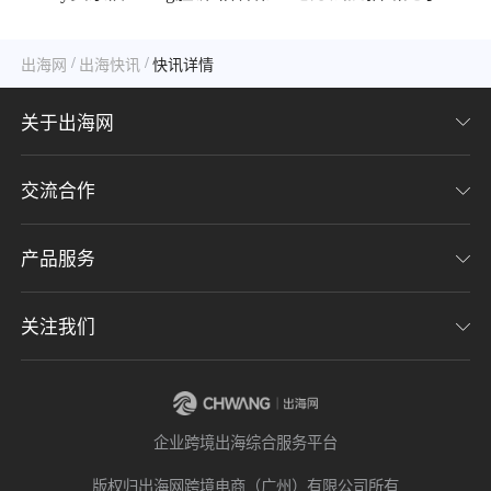
手GPSR追溯禁令
/
/
出海网
出海快讯
快讯详情
关于出海网
交流合作
关于我们
加入我们
产品服务
联系我们
用户协议
意见反馈
关注我们
CHWE全球跨境电商展
隐私协议
海潮品牌出海
出海网服务号
企业跨境出海综合服务平台
海贝分销
出海网小程序
版权归出海网跨境电商（广州）有限公司所有