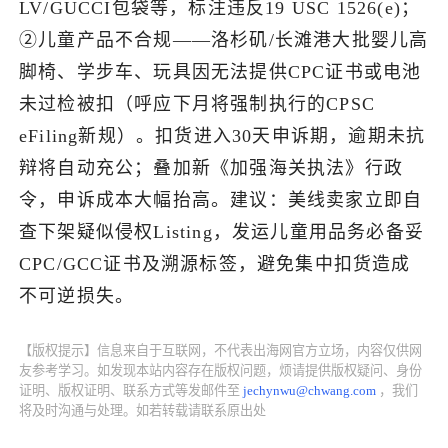
LV/GUCCI包袋等，标注违反19 USC 1526(e)；
②儿童产品不合规——洛杉矶/长滩港大批婴儿高
了解出海网
脚椅、学步车、玩具因无法提供CPC证书或电池
未过检被扣（呼应下月将强制执行的CPSC
eFiling新规）。扣货进入30天申诉期，逾期未抗
辩将自动充公；叠加新《加强海关执法》行政
令，申诉成本大幅抬高。建议：美线卖家立即自
查下架疑似侵权Listing，发运儿童用品务必备妥
CPC/GCC证书及溯源标签，避免集中扣货造成
不可逆损失。
【版权提示】信息来自于互联网，不代表出海网官方立场，内容仅供网
友参考学习。如发现本站内容存在版权问题，烦请提供版权疑问、身份
证明、版权证明、联系方式等发邮件至
jechynwu@chwang.com
，我们
将及时沟通与处理。如若转载请联系原出处