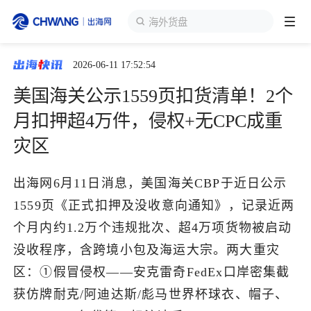
海外货盘
2026-06-11 17:52:54
跨境展会
登录/注册
个人中心
美国海关公示1559页扣货清单！2个
出海服务
月扣押超4万件，侵权+无CPC成重
灾区
出海资讯
出海网6月11日消息，美国海关CBP于近日公示
跨境报告
1559页《正式扣押及没收意向通知》，记录近两
个月内约1.2万个违规批次、超4万项货物被启动
出海导航
没收程序，含跨境小包及海运大宗。两大重灾
区：①假冒侵权——安克雷奇FedEx口岸密集截
出海交流群
获仿牌耐克/阿迪达斯/彪马世界杯球衣、帽子、