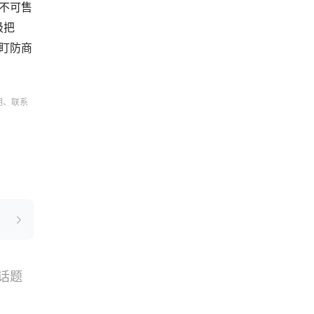
不可售
级把
点盯防商
明、联系
话题
搜索
选品