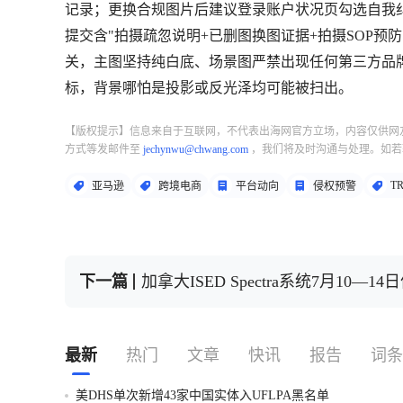
记录；更换合规图片后建议登录账户状况页勾选自我纠
提交含"拍摄疏忽说明+已删图换图证据+拍摄SOP预防
关，主图坚持纯白底、场景图严禁出现任何第三方品牌
标，背景哪怕是投影或反光泽均可能被扫出。
【版权提示】信息来自于互联网，不代表出海网官方立场，内容仅供网
方式等发邮件至
jechynwu@chwang.com
，我们将及时沟通与处理。如若
T
亚马逊
跨境电商
平台动向
侵权预警
下一篇
加拿大ISED Spectra系统7月10—1
最新
热门
文章
快讯
报告
词条
美DHS单次新增43家中国实体入UFLPA黑名单