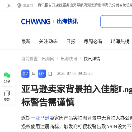
资讯
报告
开店
找服务
出海导航
海潮品牌出海
海贝分销
🔥跨境
出海快讯
最新
关注动态
日报
每周必看
出海热榜
当前位置：
出海网
/
出海快讯
/
快讯详情
07
07
2026-07-07 09:35:25
月
日
分享
亚马逊卖家背景拍入佳能Lo
标警告需谨慎
复制
近期一
亚马逊
卖家因产品实拍图背景中无意拍入办公佳能
授权使用注册商标，触发商标侵权警告致ASIN设为