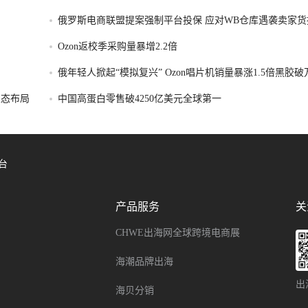
俄罗斯电商联盟提案强制平台投保 应对WB仓库遇袭卖家货
Ozon返校季采购量暴增2.2倍
俄年轻人掀起“模拟复兴” Ozon唱片机销量暴涨1.5倍黑胶
容生态布局
中国高蛋白零售破4250亿美元全球第一
台
产品服务
关
CHWE出海网全球跨境电商展
海潮品牌出海
出
海贝分销