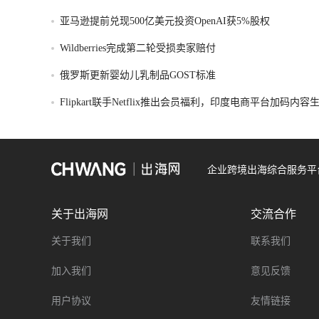
亚马逊提前兑现500亿美元投资OpenAI获5%股权
Wildberries完成第二轮受损卖家赔付
俄罗斯更新婴幼儿乳制品GOST标准
Flipkart联手Netflix推出会员福利，印度电商平台加码内
企业跨境出海综合服务平
关于出海网
交流合作
关于我们
联系我们
加入我们
意见反馈
用户协议
友情链接