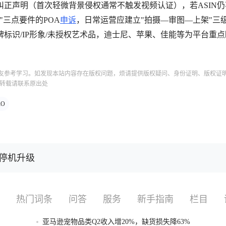
正声明（首次轻微背景侵权通常不触发视频认证），若ASIN仍
"三点要件的POA
申诉
，日常运营应建立"拍摄—审图—上架"三
标识/IP形象/未授权艺术品，迪士尼、苹果、佳能等为平台重
友参考学习。如发现本站内容存在版权问题，烦请提供版权疑问、身份证明、版权证
转载请联系原出处
RO
4日停机升级
热门词条
问答
服务
新手指南
栏目
亚马逊宠物品类Q2收入增20%，缺货损失降63%