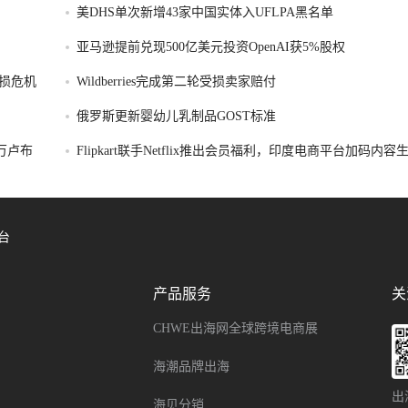
美DHS单次新增43家中国实体入UFLPA黑名单
亚马逊提前兑现500亿美元投资OpenAI获5%股权
损危机
Wildberries完成第二轮受损卖家赔付
俄罗斯更新婴幼儿乳制品GOST标准
破万卢布
Flipkart联手Netflix推出会员福利，印度电商平台加码内
台
产品服务
关
CHWE出海网全球跨境电商展
海潮品牌出海
出
海贝分销