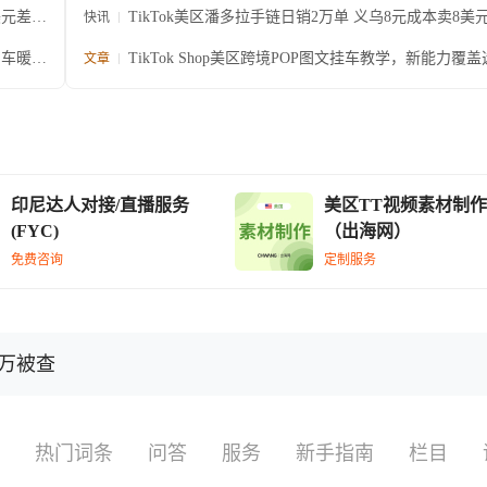
美元差价
TikTok美区潘多拉手链日销2万单 义乌8元成本卖8美
快讯
超7倍
招房车暖风
TikTok Shop美区跨境POP图文挂车教学，新能力覆
文章
发布全链路
印尼达人对接/直播服务
美区TT视频素材制作
(FYC)
（出海网）
免费咨询
定制服务
9万被查
热门词条
问答
服务
新手指南
栏目