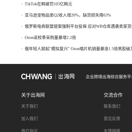
TikTok在韩被罚103亿韩元
亚马逊宠物品类Q2收入增20%，缺货损失降63%
俄罗斯电商联盟提案强制平台投保 应对WB仓库遇袭卖家货
Ozon返校季采购量暴增2.2倍
俄年轻人掀起“模拟复兴” Ozon唱片机销量暴涨1.5倍黑胶
企业跨境出海综合服务平
关于出海网
交流合作
关于我们
联系我们
加入我们
意见反馈
用户协议
友情链接