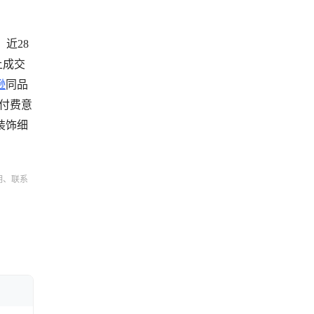
，近28
上成交
逊
同品
高付费意
装饰细
明、联系