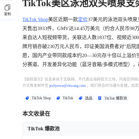
TikTok美区泳池双头喷泉支
复制
TikTok Shop
美区近期一款
定价
37美元的泳池双头喷泉支
天售出3933件、GMV达14.45万美元（约合人民币
来自达人短视频带货，关联达人数1837位、视频近30
牌月销亦破230万元人民币，印证美国消费者对"后
愿，国内产业带同款成本约20—30元存十倍以上溢
分赛道、开发差异化功能（蓝牙音箱/多模式喷型）
【版权提示】信息来自于互联网，不代表出海网官方立场，内容仅供网
方式等发邮件至
jechynwu@chwang.com
，我们将及时沟通与处理。如若
TikTok Shop
TikTok
选品
TikTok 爆款池
本文收录在
TikTok 爆款池