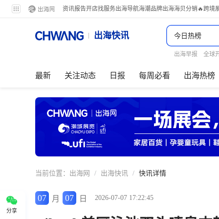
资讯
报告
开店
找服务
出海导航
海潮品牌出海
海贝分销
🔥跨境
出海快讯
出海早报
全球
最新
关注动态
日报
每周必看
出海热榜
当前位置：
出海网
/
出海快讯
/
快讯详情
07
07
2026-07-07 17:22:45
月
日
分享