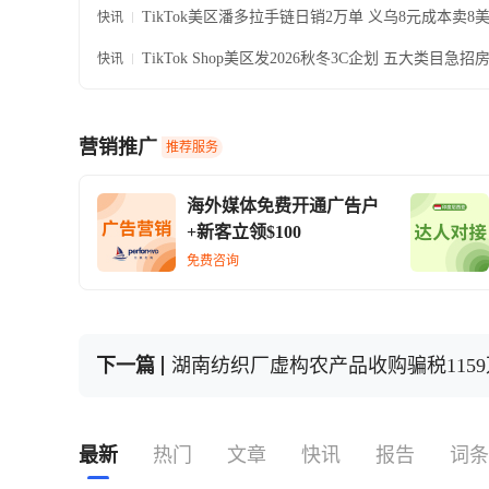
TikTok美区潘多拉手链日销2万单 义乌8元成本卖8
快讯
超7倍
TikTok Shop美区发2026秋冬3C企划 五大类目急
快讯
机与FDA美容仪
营销推广
推荐服务
海外媒体免费开通广告户
+新客立领$100
免费咨询
下一篇
湖南纺织厂虚构农产品收购骗税115
最新
热门
文章
快讯
报告
词条