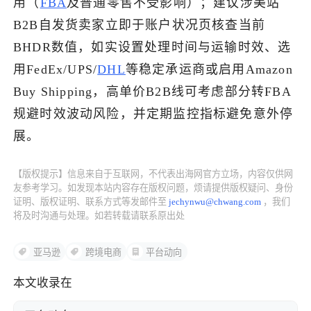
用（
FBA
及普通零售不受影响）；建议涉美站
B2B自发货卖家立即于账户状况页核查当前
了解出海网
BHDR数值，如实设置处理时间与运输时效、选
用FedEx/UPS/
DHL
等稳定承运商或启用Amazon
Buy Shipping，高单价B2B线可考虑部分转FBA
规避时效波动风险，并定期监控指标避免意外停
展。
【版权提示】信息来自于互联网，不代表出海网官方立场，内容仅供网
友参考学习。如发现本站内容存在版权问题，烦请提供版权疑问、身份
证明、版权证明、联系方式等发邮件至
jechynwu@chwang.com
，我们
将及时沟通与处理。如若转载请联系原出处
亚马逊
跨境电商
平台动向
本文收录在