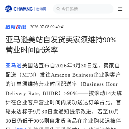
今日热榜
2026-07-08 09:40:41
跨境展会
登录/注册
个人中心
亚马逊美站自发货卖家须维持90%
出海服务
营业时间配送率
出海资讯
亚马逊
美国站宣布自2026年9月30日起，卖家自
配送（MFN）发往Amazon Business企业购客户
跨境报告
的订单须维持营业时间配送率（Business Hour
Delivery Rate, BHDR）≥90%——按滚动14天统
计在企业客户营业时间内成功送达订单占比，首
出海导航
轮未达标于9月30日发通知提示改进，若至10月
30日仍低于90%则自发货商品在企业购频道被停
出海交流群