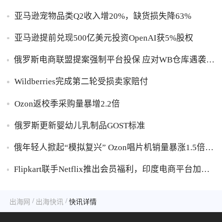
亚马逊宠物品类Q2收入增20%，缺货损失降63%
亚马逊提前兑现500亿美元投资OpenAI获5%股权
俄罗斯电商联盟提案强制平台投保 应对WB仓库遇袭卖
家货损危机
Wildberries完成第二轮受损卖家赔付
Ozon返校季采购量暴增2.2倍
俄罗斯更新婴幼儿乳制品GOST标准
俄年轻人掀起“模拟复兴” Ozon唱片机销量暴涨1.5倍黑
胶破万卢布
Flipkart联手Netflix推出会员福利，印度电商平台加码
内容生态布局
/
/
出海网
出海快讯
快讯详情