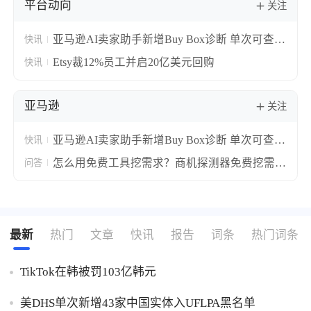
平台动向
关注
亚马逊AI卖家助手新增Buy Box诊断 单次可查10
快讯
个ASIN失分原因
Etsy裁12%员工并启20亿美元回购
快讯
亚马逊
关注
亚马逊AI卖家助手新增Buy Box诊断 单次可查10
快讯
个ASIN失分原因
怎么用免费工具挖需求？商机探测器免费挖需求
问答
实操攻略！
最新
热门
文章
快讯
报告
词条
热门词条
TikTok在韩被罚103亿韩元
美DHS单次新增43家中国实体入UFLPA黑名单