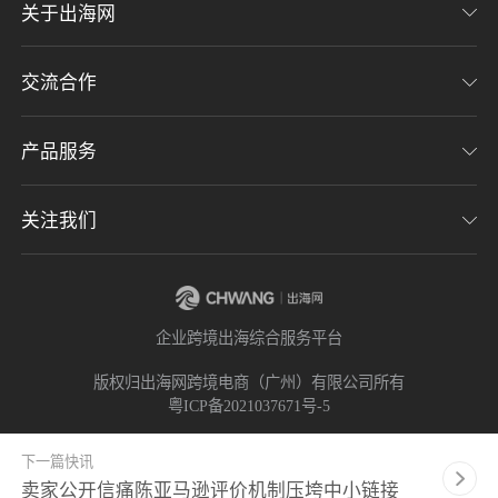
关于出海网
交流合作
关于我们
加入我们
产品服务
联系我们
用户协议
意见反馈
关注我们
CHWE全球跨境电商展
隐私协议
海潮品牌出海
出海网服务号
企业跨境出海综合服务平台
海贝分销
出海网小程序
版权归出海网跨境电商（广州）有限公司所有
粤ICP备2021037671号-5
出海网社群
下一篇快讯
卖家公开信痛陈亚马逊评价机制压垮中小链接