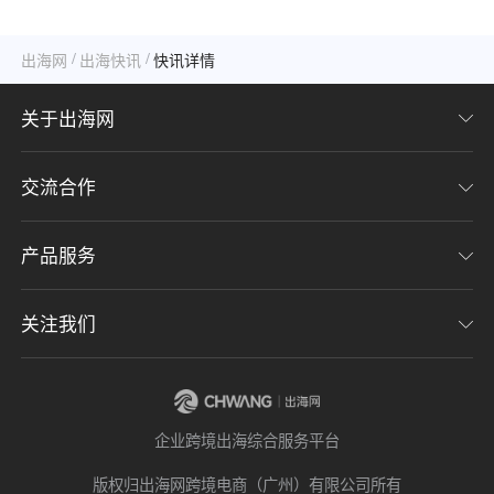
/
/
出海网
出海快讯
快讯详情
关于出海网
交流合作
关于我们
加入我们
产品服务
联系我们
用户协议
意见反馈
关注我们
CHWE全球跨境电商展
隐私协议
海潮品牌出海
出海网服务号
企业跨境出海综合服务平台
海贝分销
出海网小程序
版权归出海网跨境电商（广州）有限公司所有