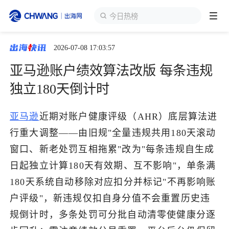
今日热榜
2026-07-08 17:03:57
跨境展会
登录/注册
个人中心
亚马逊账户绩效算法改版 每条违规
出海服务
独立180天倒计时
出海资讯
亚马逊
近期对账户健康评级（AHR）底层算法进
行重大调整——由旧规"全量违规共用180天滚动
跨境报告
窗口、新老处罚互相拖累"改为"每条违规自生成
日起独立计算180天有效期、互不影响"，单条满
180天系统自动移除对应扣分并标记"不再影响账
出海导航
户评级"，新违规仅扣自身分值不会重置历史违
规倒计时，多条处罚可分批自动清零使健康分逐
出海交流群