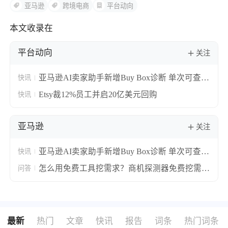
亚马逊
跨境电商
平台动向
本文收录在
平台动向
关注
亚马逊AI卖家助手新增Buy Box诊断 单次可查10
快讯
个ASIN失分原因
Etsy裁12%员工并启20亿美元回购
快讯
亚马逊
关注
亚马逊AI卖家助手新增Buy Box诊断 单次可查10
快讯
个ASIN失分原因
怎么用免费工具挖需求？商机探测器免费挖需求
问答
实操攻略！
最新
热门
文章
快讯
报告
词条
热门词条