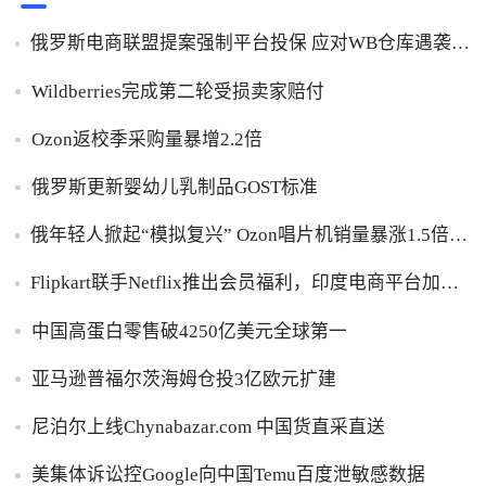
俄罗斯电商联盟提案强制平台投保 应对WB仓库遇袭卖
家货损危机
Wildberries完成第二轮受损卖家赔付
Ozon返校季采购量暴增2.2倍
俄罗斯更新婴幼儿乳制品GOST标准
俄年轻人掀起“模拟复兴” Ozon唱片机销量暴涨1.5倍黑
胶破万卢布
Flipkart联手Netflix推出会员福利，印度电商平台加码
内容生态布局
中国高蛋白零售破4250亿美元全球第一
亚马逊普福尔茨海姆仓投3亿欧元扩建
尼泊尔上线Chynabazar.com 中国货直采直送
美集体诉讼控Google向中国Temu百度泄敏感数据