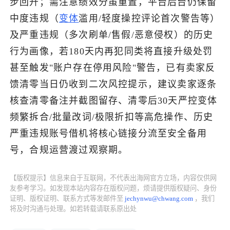
步回升；需注意绩效分虽重置，平台后台仍保留
中度违规（
变体
滥用/轻度操控评论首次警告等）
了解出海网
及严重违规（多次刷单/售假/恶意侵权）的历史
行为画像，若180天内再犯同类将直接升级处罚
甚至触发"账户存在停用风险"警告，已有卖家反
馈清零当日仍收到二次风控提示，建议卖家逐条
核查清零备注并截图留存、清零后30天严控变体
频繁拆合/批量改词/极限折扣等高危操作、历史
严重违规账号借机将核心链接分流至安全备用
号，合规运营渡过观察期。
【版权提示】信息来自于互联网，不代表出海网官方立场，内容仅供网
友参考学习。如发现本站内容存在版权问题，烦请提供版权疑问、身份
证明、版权证明、联系方式等发邮件至
jechynwu@chwang.com
，我们
将及时沟通与处理。如若转载请联系原出处