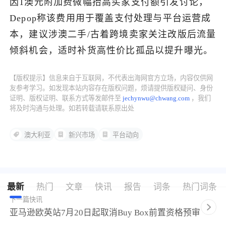
因1澳元附加费微幅抬高买家支付额引发讨论，
Depop称该费用用于覆盖支付处理与平台运营成
了解出海网
本，建议涉澳二手/古着跨境卖家关注改版后流量
倾斜机会，适时补货高性价比孤品以提升曝光。
【版权提示】信息来自于互联网，不代表出海网官方立场，内容仅供网
友参考学习。如发现本站内容存在版权问题，烦请提供版权疑问、身份
证明、版权证明、联系方式等发邮件至
jechynwu@chwang.com
，我们
将及时沟通与处理。如若转载请联系原出处
澳大利亚
新兴市场
平台动向
最新
热门
文章
快讯
报告
词条
热门词条
下一篇快讯
亚马逊欧英站7月20日起取消Buy Box前置资格预审
亚马逊提前兑现500亿美元投资OpenAI获5%股权