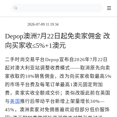
2026-07-09 11:19:34
跨境展会
登录/注册
个人中心
Depop澳洲7月22日起免卖家佣金 改
出海服务
向买家收≤5%+1澳元
出海资讯
二手时尚交易平台Depop宣布自2026年7月22日
起对澳大利亚站调整收费模式——取消原先向卖
跨境报告
家收取的10%销售佣金，改为向买家收取最高5%
的市场平台费及每笔订单最高1澳元固定附加
费，卖家实收全额成交价；类似改版此前在英国
出海导航
与
美国
推行后带动平台新增上架量增长30%—
45%，澳洲卖家对免佣普遍欢迎但部分低价服饰
出海交流群