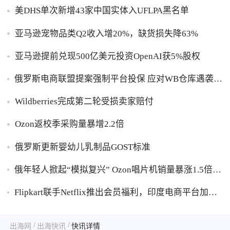
美DHS单次新增43家中国实体入UFLPA黑名单
亚马逊宠物品类Q2收入增20%，缺货损失降63%
亚马逊提前兑现500亿美元投资OpenAI获5%股权
俄罗斯电商联盟提案强制平台投保 应对WB仓库遇袭卖
家货损危机
Wildberries完成第二轮受损卖家赔付
Ozon返校季采购量暴增2.2倍
俄罗斯更新婴幼儿乳制品GOST标准
俄年轻人掀起“模拟复兴” Ozon唱片机销量暴涨1.5倍黑
胶破万卢布
Flipkart联手Netflix推出会员福利，印度电商平台加码
内容生态布局
/
/
出海网
出海快讯
快讯详情