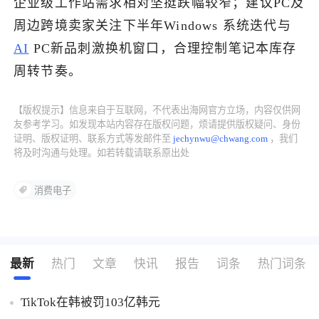
企业级工作站需求相对坚挺跌幅较窄；建议PC及
周边跨境卖家关注下半年Windows 系统迭代与
了解出海网
AI
PC新品刺激换机窗口，合理控制笔记本库存
周转节奏。
【版权提示】信息来自于互联网，不代表出海网官方立场，内容仅供网
友参考学习。如发现本站内容存在版权问题，烦请提供版权疑问、身份
证明、版权证明、联系方式等发邮件至
jechynwu@chwang.com
，我们
将及时沟通与处理。如若转载请联系原出处
消费电子
最新
热门
文章
快讯
报告
词条
热门词条
TikTok在韩被罚103亿韩元