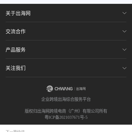
关于出海网
交流合作
关于我们
加入我们
产品服务
联系我们
用户协议
意见反馈
关注我们
CHWE全球跨境电商展
隐私协议
海潮品牌出海
出海网服务号
企业跨境出海综合服务平台
海贝分销
出海网小程序
版权归出海网跨境电商（广州）有限公司所有
粤ICP备2021037671号-5
出海网社群